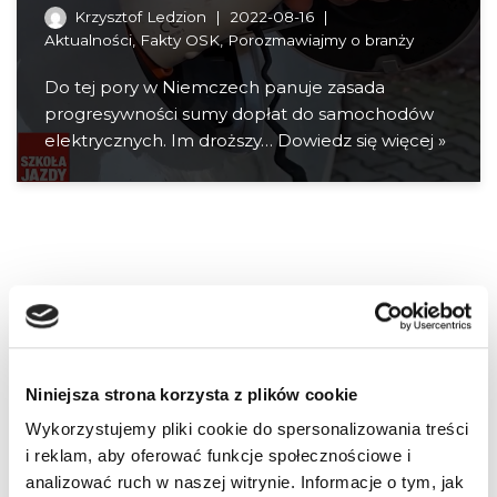
Krzysztof Ledzion
2022-08-16
Aktualności
,
Fakty OSK
,
Porozmawiajmy o branży
Do tej pory w Niemczech panuje zasada
progresywności sumy dopłat do samochodów
elektrycznych. Im droższy…
Dowiedz się więcej »
Niniejsza strona korzysta z plików cookie
Wykorzystujemy pliki cookie do spersonalizowania treści
i reklam, aby oferować funkcje społecznościowe i
analizować ruch w naszej witrynie. Informacje o tym, jak