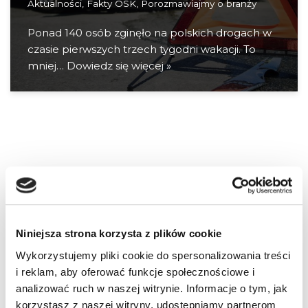
Aktualności
,
Fakty OSK
,
Porozmawiajmy o branży
Ponad 140 osób zginęło na polskich drogach w
czasie pierwszych trzech tygodni wakacji. To
mniej…
Dowiedz się więcej »
Niniejsza strona korzysta z plików cookie
Wykorzystujemy pliki cookie do spersonalizowania treści
i reklam, aby oferować funkcje społecznościowe i
analizować ruch w naszej witrynie. Informacje o tym, jak
korzystasz z naszej witryny, udostępniamy partnerom