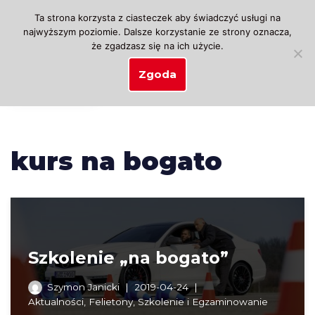
Ta strona korzysta z ciasteczek aby świadczyć usługi na
najwyższym poziomie. Dalsze korzystanie ze strony oznacza,
Przejdź
że zgadzasz się na ich użycie.
do
treści
Zgoda
kurs na bogato
Szkolenie „na bogato”
Szymon Janicki
2019-04-24
Aktualności
,
Felietony
,
Szkolenie i Egzaminowanie