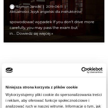
Szymon Janicki
2019-06-11
Aktualności
,
Język angielski dla instruktorów
spowodować wypadek If you don’t drive more
carefully, you may pass the exam but
in…
Dowiedz się więcej »
Niniejsza strona korzysta z plików cookie
Wykorzystujemy pliki cookie do spersonalizowania treści
i reklam, aby oferować funkcje społecznościowe i
analizować ruch w naszej witrynie. Informacje o tym, jak