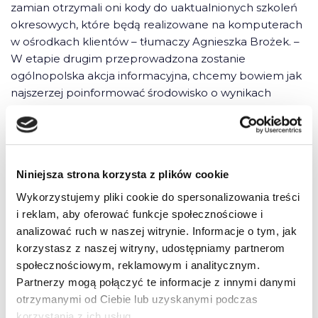
zamian otrzymali oni kody do uaktualnionych szkoleń
okresowych, które będą realizowane na komputerach
w ośrodkach klientów – tłumaczy Agnieszka Brożek. –
W etapie drugim przeprowadzona zostanie
ogólnopolska akcja informacyjna, chcemy bowiem jak
najszerzej poinformować środowisko o wynikach
przedsięwzięcia.
Co zmieniło się w nowej wersji szkoleń okresowych?
Jak informuje zarząd e-kierowcy – zmiany będą spore,
Niniejsza strona korzysta z plików cookie
bowiem oprócz aktualizacji wszystkich aktów
Wykorzystujemy pliki cookie do spersonalizowania treści
prawnych, zmodyfikowane zostaną treści, układ oraz
i reklam, aby oferować funkcje społecznościowe i
forma graficzna poszczególnych modułów
analizować ruch w naszej witrynie. Informacje o tym, jak
szkoleniowych. Dla przykładu w module numer 7, czyli
korzystasz z naszej witryny, udostępniamy partnerom
„Bezpieczna jazda samochodem ciężarowym lub
społecznościowym, reklamowym i analitycznym.
autobusem”, będzie aż o 83 grafiki więcej niż w wersji
Partnerzy mogą połączyć te informacje z innymi danymi
poprzedniej.
otrzymanymi od Ciebie lub uzyskanymi podczas
korzystania z ich usług.