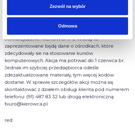
Zezwól na wybór
Po zakończeniu wymiany płyt rozpocznie się
ogólnopolska kampania informacyjna skierowana do
urzędników oraz mediów związanych z branżą szkoleń
Odmowa
kierowców, którą poprowadzi Ogólnopolskie
Stowarzyszenie KIEROWCA.PL. Wtedy to
zaprezentowane będą dane o ośrodkach, które
zdecydowały sie na stosowanie kursów
komputerowych. Akcja ma potrwać do 1 czerwca br.
Jednak im szybciej przedsiębiorca odeśle
zdezaktualizowane materiały, tym więcej kodów
dostanie. W sprawie szczegółów akcji można się
skontaktować z działem obsługi klienta pod numerem
telefonu: (91) 487 83 32 lub drogą elektroniczną:
biuro@kierowca.pl
.
red