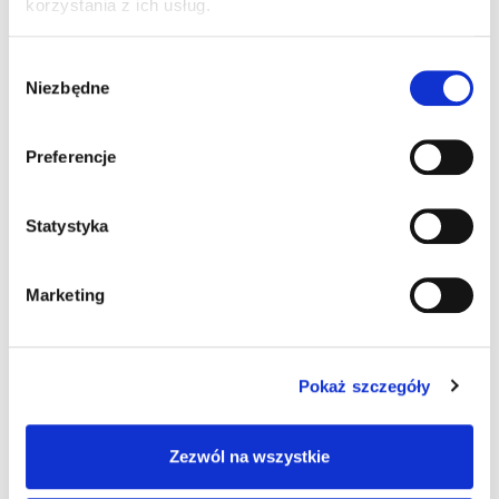
korzystania z ich usług.
komentarzem”
Wybór
Niezbędne
zgody
Pingback:
index
Preferencje
Pingback:
เช่าคอนโดราคาถูก
Statystyka
Pingback:
ดูซีรี่ย์ออนไลน์
Marketing
Pingback:
บุหรี่นอก
Pokaż szczegóły
Możliwość komentowania została wyłączona.
Zezwól na wszystkie