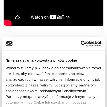
Tagi:
DZBANY DROGOWE
KIEROWCA
KIEROWCA AUTOBUSU
KOMENTARZ
Niniejsza strona korzysta z plików cookie
OBSCENICZNY GEST
PORSCHE
Wykorzystujemy pliki cookie do spersonalizowania treści
i reklam, aby oferować funkcje społecznościowe i
SPOWOLNIENIE RUCHU
SZERYF
analizować ruch w naszej witrynie. Informacje o tym, jak
korzystasz z naszej witryny, udostępniamy partnerom
społecznościowym, reklamowym i analitycznym.
Partnerzy mogą połączyć te informacje z innymi danymi
4 komentarze do “Szeryf w Porsche –
otrzymanymi od Ciebie lub uzyskanymi podczas
Dzbany drogowe z naszym