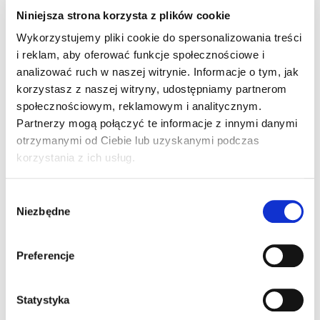
jednego typu auta na drugi, nawet dla
Niniejsza strona korzysta z plików cookie
doświadczonego kierowcy, związana jest z
koniecznością adaptowania się, trwającego wiele
Wykorzystujemy pliki cookie do spersonalizowania treści
minut. Wchodzą tu w grę takie sprawy, jak
i reklam, aby oferować funkcje społecznościowe i
charakterystyka pedałów gazu i sprzęgła, moment
analizować ruch w naszej witrynie. Informacje o tym, jak
obrotowy silnika, tu częste gaśnięcie przy startowaniu,
korzystasz z naszej witryny, udostępniamy partnerom
inne widoczności i perspektywa w lusterkach, czucie
społecznościowym, reklamowym i analitycznym.
gabarytów auta, inny układ nie tylko dźwigni biegów,
Partnerzy mogą połączyć te informacje z innymi danymi
ale właściwie wszystkich przełączników, czyli świateł,
otrzymanymi od Ciebie lub uzyskanymi podczas
kierunkowskazów, spryskiwaczy itd. A przecież zdający
korzystania z ich usług.
dodatkowo jest pod presją stresu związanego z tym, że
jest to właśnie egzamin.
Wybór
Niezbędne
zgody
– Czyli kursant sam powinien zdecydować, na czym
będzie egzaminowany?
Preferencje
przeczytaj pełen wywiad
TUTAJ
Statystyka