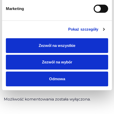
Marketing
3 komentarze do “Samochodem
szkoleniowym na egzamin”
Pokaż szczegóły
Pingback:
Chiang mai Muay Thai ticket
Zezwól na wszystkie
Pingback:
วิธีแทงบอลสเต็ป ง่ายๆ บนมือถือ เล่นได้ที่ LSM99
Zezwól na wybór
Pingback:
try this web-site
Odmowa
Możliwość komentowania została wyłączona.