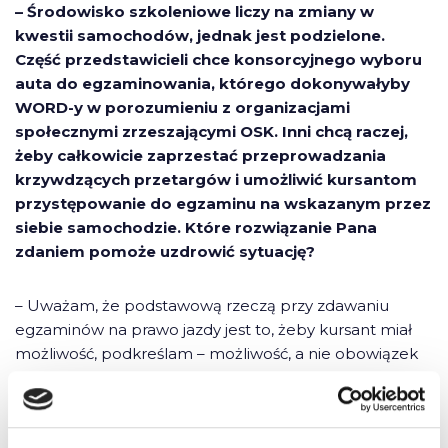
– Środowisko szkoleniowe liczy na zmiany w
kwestii samochodów, jednak jest podzielone.
Część przedstawicieli chce konsorcyjnego wyboru
auta do egzaminowania, którego dokonywałyby
WORD-y w porozumieniu z organizacjami
społecznymi zrzeszającymi OSK. Inni chcą raczej,
żeby całkowicie zaprzestać przeprowadzania
krzywdzących przetargów i umożliwić kursantom
przystępowanie do egzaminu na wskazanym przez
siebie samochodzie. Które rozwiązanie Pana
zdaniem pomoże uzdrowić sytuację?
– Uważam, że podstawową rzeczą przy zdawaniu
egzaminów na prawo jazdy jest to, żeby kursant miał
możliwość, podkreślam – możliwość, a nie obowiązek
zdawania egzaminu praktycznego na takim typie
pojazdu, na jakim się uczył. Moje prywatne wieloletnie
doświadczenie podpowiada mi, że każda przesiadka z