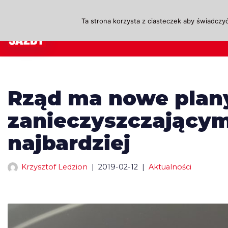
Ta strona korzysta z ciasteczek aby świadczyć
Przejdź
A
do
treści
Rząd ma nowe plany
zanieczyszczającym
najbardziej
Krzysztof Ledzion
2019-02-12
Aktualności