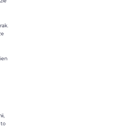
zie
rak.
ze
nien
i,
 to