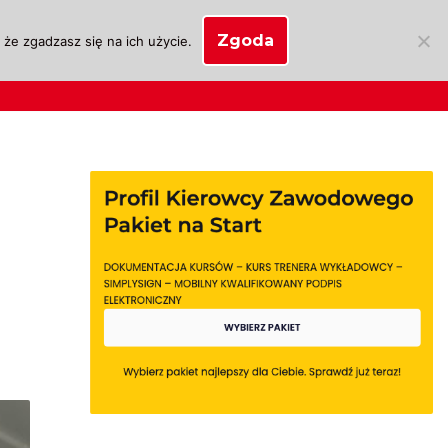
Zgoda
że zgadzasz się na ich użycie.
SKLEP
anie
Biznes OSK
Moje konto