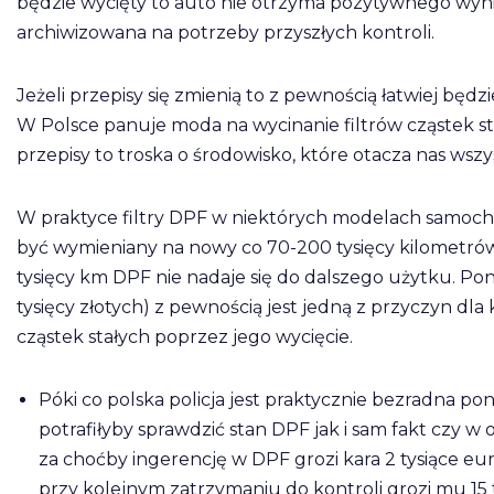
będzie wycięty to auto nie otrzyma pozytywnego wyni
archiwizowana na potrzeby przyszłych kontroli.
Jeżeli przepisy się zmienią to z pewnością łatwiej będz
W Polsce panuje moda na wycinanie filtrów cząstek sta
przepisy to troska o środowisko, które otacza nas wszy
W praktyce filtry DPF w niektórych modelach samochod
być wymieniany na nowy co 70-200 tysięcy kilometrów. 
tysięcy km DPF nie nadaje się do dalszego użytku. Po
tysięcy złotych) z pewnością jest jedną z przyczyn dla 
cząstek stałych poprzez jego wycięcie.
Póki co polska policja jest praktycznie bezradna p
potrafiłyby sprawdzić stan DPF jak i sam fakt czy w
za choćby ingerencję w DPF grozi kara 2 tysiące euro
przy kolejnym zatrzymaniu do kontroli grozi mu 15 t