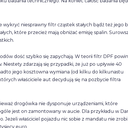
ku badania technicznego. Na koniec całość badania będ
ie wykryć niesprawny filtr cząstek stałych bądź też jego b
łych, które przecież mają obniżać emisję spalin. Surows
stkich.
ów dość szybko się zapychają. W teorii filtr DPF powi
Niestety zdarzają się przypadki, że już po upływie 40
nadto jego kosztowna wymiana (od kilku do kilkunastu
których właściciele aut decydują się na pozbycie filtra
onieważ drogówka nie dysponuje urządzeniami, które
 ogóle jest on zamontowany w aucie. Dla przykładu w Dani
. Jeżeli właściciel pojazdu nic sobie z mandatu nie zrobi
ysięcy euro.