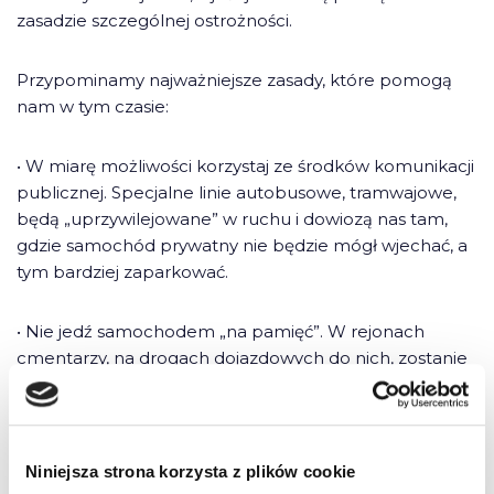
zasadzie szczególnej ostrożności.
Przypominamy najważniejsze zasady, które pomogą
nam w tym czasie:
• W miarę możliwości korzystaj ze środków komunikacji
publicznej. Specjalne linie autobusowe, tramwajowe,
będą „uprzywilejowane” w ruchu i dowiozą nas tam,
gdzie samochód prywatny nie będzie mógł wjechać, a
tym bardziej zaparkować.
• Nie jedź samochodem „na pamięć”. W rejonach
cmentarzy, na drogach dojazdowych do nich, zostanie
wprowadzona czasowa organizacja ruchu drogowego.
Zwracaj uwagę na znaki drogowe!
• Pamiętaj – polecenia policjanta kierującego ruchem
Niniejsza strona korzysta z plików cookie