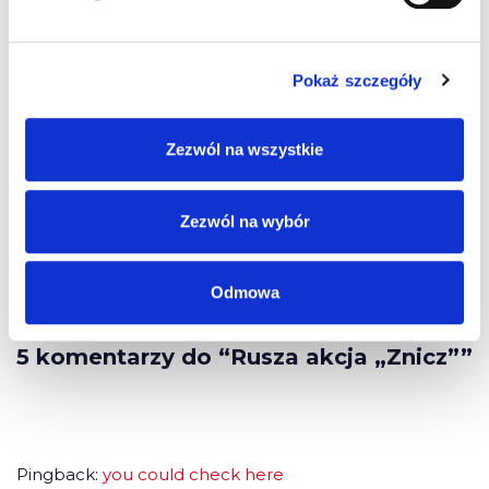
• Nie pozostawiaj w samochodzie wartościowych
przedmiotów w widocznym miejscu. Mogę one stać się
Pokaż szczegóły
łatwym łupem złodziei.
/źródło KGP/
Zezwól na wszystkie
Zezwól na wybór
Odmowa
5 komentarzy do “Rusza akcja „Znicz””
Pingback:
you could check here