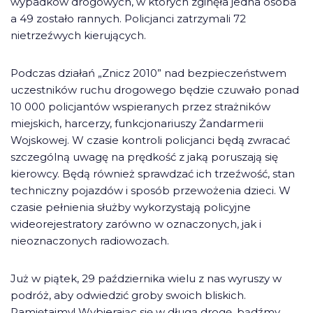
wypadków drogowych, w których zginęła jedna osoba
a 49 zostało rannych. Policjanci zatrzymali 72
nietrzeźwych kierujących.
Podczas działań „Znicz 2010” nad bezpieczeństwem
uczestników ruchu drogowego będzie czuwało ponad
10 000 policjantów wspieranych przez strażników
miejskich, harcerzy, funkcjonariuszy Żandarmerii
Wojskowej. W czasie kontroli policjanci będą zwracać
szczególną uwagę na prędkość z jaką poruszają się
kierowcy. Będą również sprawdzać ich trzeźwość, stan
techniczny pojazdów i sposób przewożenia dzieci. W
czasie pełnienia służby wykorzystają policyjne
wideorejestratory zarówno w oznaczonych, jak i
nieoznaczonych radiowozach.
Już w piątek, 29 października wielu z nas wyruszy w
podróż, aby odwiedzić groby swoich bliskich.
Pamiętajmy! Wybierając się w długą drogę, bądźmy