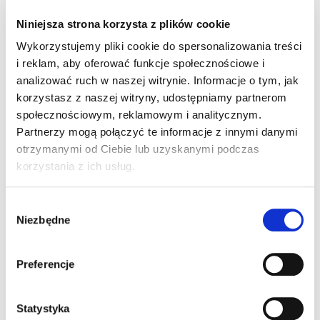
Niniejsza strona korzysta z plików cookie
3 komentarze do “Rajdowcy i
Wykorzystujemy pliki cookie do spersonalizowania treści
i reklam, aby oferować funkcje społecznościowe i
rowerzyści mają zgodę na kolce”
analizować ruch w naszej witrynie. Informacje o tym, jak
korzystasz z naszej witryny, udostępniamy partnerom
społecznościowym, reklamowym i analitycznym.
Partnerzy mogą połączyć te informacje z innymi danymi
Pingback:
muha med
otrzymanymi od Ciebie lub uzyskanymi podczas
korzystania z ich usług.
Pingback:
Kampala International University
Wybór
Niezbędne
Pingback:
Home Construction Service in Las Vegas
zgody
Preferencje
Możliwość komentowania została wyłączona.
Statystyka