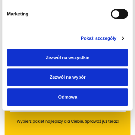
Marketing
Pokaż szczegóły
Zezwól na wszystkie
Zezwól na wybór
Odmowa