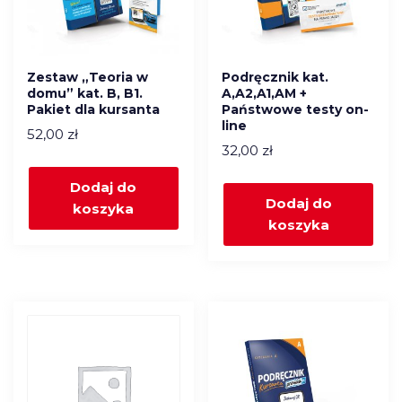
Zestaw „Teoria w
Podręcznik kat.
domu” kat. B, B1.
A,A2,A1,AM +
Pakiet dla kursanta
Państwowe testy on-
line
52,00
zł
32,00
zł
Dodaj do
Dodaj do
koszyka
koszyka