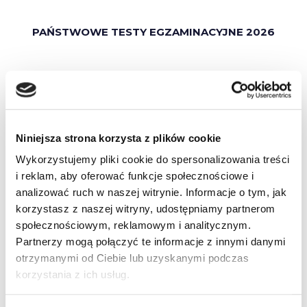
PAŃSTWOWE TESTY EGZAMINACYJNE 2026
Niniejsza strona korzysta z plików cookie
Zalety korzystania z Testów egzaminacyjnych:
Wykorzystujemy pliki cookie do spersonalizowania treści
i reklam, aby oferować funkcje społecznościowe i
90 dniowy dostęp do pełnej bazy pytań
analizować ruch w naszej witrynie. Informacje o tym, jak
egzaminacyjnych
korzystasz z naszej witryny, udostępniamy partnerom
dostęp do wszystkich, aktualnych pytań
społecznościowym, reklamowym i analitycznym.
zatwierdzonych przez Ministerstwo. Każda zmiana
Partnerzy mogą połączyć te informacje z innymi danymi
przepisów lub aktualizacja w bazie pytań
otrzymanymi od Ciebie lub uzyskanymi podczas
Ministerstwa, powoduje natychmiastową aktualizację
korzystania z ich usług.
w produkcie