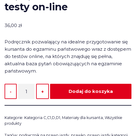
testy on-line
36,00
zł
Podręcznik pozwalający na idealne przygotowanie się
kursanta do egzaminu państwowego wraz z dostępem
do testów online, na których znajduję się pełna,
aktualna baza pytań obowiązujących na egzaminie
państwowym.
Dodaj do koszyka
Kategorie:
Kategoria C,C1,D,D1
,
Materiały dla kursanta
,
Wszystkie
produkty
Tagów:
podręcznik na prawo jazdy
,
prawko
,
prawo jazdy kategorii