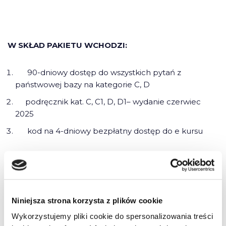
W SKŁAD PAKIETU WCHODZI:
90-dniowy dostęp do wszystkich pytań z
państwowej bazy na kategorie C, D
podręcznik kat. C, C1, D, D1– wydanie czerwiec
2025
kod
na 4-dniowy bezpłatny dostęp do e kursu
Zalety korzystania z pakietu:
Niniejsza strona korzysta z plików cookie
Ponad 1000 grafik, zdjęć, filmów i animacji
Wykorzystujemy pliki cookie do spersonalizowania treści
pomagających w łatwym przyswajaniu wiedzy przez