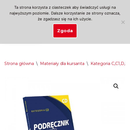
Ta strona korzysta z ciasteczek aby świadczyć usługi na
najwyższym poziomie. Dalsze korzystanie ze strony oznacza,
Przejdź
że zgadzasz się na ich użycie.
do
treści
Zgoda
Strona główna
\
Materiały dla kursanta
\
Kategoria C,C1,D,D