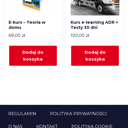
E-kurs – Teoria w
Kurs e-learning ADR +
domu
Testy 30 dni
69,00
zł
100,00
zł
Dodaj do
Dodaj do
koszyka
koszyka
REGULAMIN
POLITYKA PRYWATNOŚCI
O NAS
KONTAKT
POLITYKA COOKIE