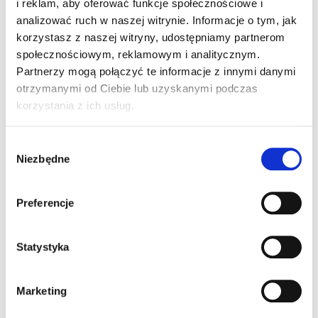
i reklam, aby oferować funkcje społecznościowe i
kursanta
analizować ruch w naszej witrynie. Informacje o tym, jak
odnośniki do oryginalnych pytań testowych
korzystasz z naszej witryny, udostępniamy partnerom
znajdujące się na końcu każdego tematu
społecznościowym, reklamowym i analitycznym.
bezpłatny, 4 dniowy dostęp do e kursu i pełnej bazy
Partnerzy mogą połączyć te informacje z innymi danymi
testów
otrzymanymi od Ciebie lub uzyskanymi podczas
korzystania z ich usług.
90 dniowy dostęp do pełnej bazy pytań
egzaminacyjnych
Wybór
dostęp do wszystkich, aktualnych pytań
Niezbędne
zgody
zatwierdzonych przez Ministerstwo. Każda zmiana
przepisów lub aktualizacja w bazie pytań
Preferencje
Ministerstwa, powoduje natychmiastową aktualizację
w testach
nauka na dowolnym urządzeniu z dostępem do
Statystyka
Internetu
wszystkie kategorie dostępne na jednej zdrapce – A
Marketing
B C D T