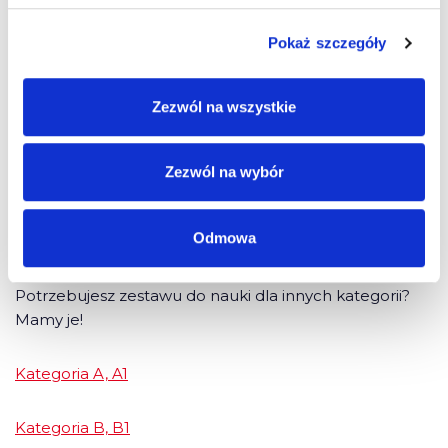
przejrzyste i intuicyjne menu, dzięki któremu nie ma
problemu z poruszaniem się po panelu kursanta
Pokaż szczegóły
możliwość symulacji egzaminu państwowego
Zezwól na wszystkie
Podręcznik kategoria C, C1, D, D1 + państwowe
Zezwól na wybór
testy on-line
Odmowa
Potrzebujesz zestawu do nauki dla innych kategorii?
Mamy je!
Kategoria A, A1
Kategoria B, B1