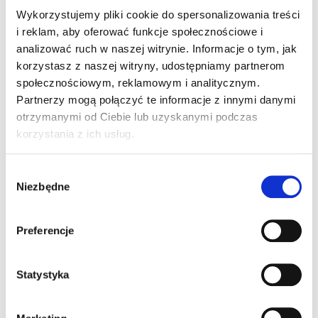
które nie mogą uczestniczyć w zajęciach
Wykorzystujemy pliki cookie do spersonalizowania treści
teoretycznych na kursie prawa jazdy. Idealny zestaw do
i reklam, aby oferować funkcje społecznościowe i
samodzielnej nauki w domu. Dajemy gwarancje
analizować ruch w naszej witrynie. Informacje o tym, jak
aktualnych pytań oraz obowiązujących przepisów.
korzystasz z naszej witryny, udostępniamy partnerom
Każda zmiana przepisów i aktualizacja w bazie pytań
społecznościowym, reklamowym i analitycznym.
Ministerstwa Infrastruktury powoduje natychmiastową
Partnerzy mogą połączyć te informacje z innymi danymi
aktualizacje w naszych testach.
otrzymanymi od Ciebie lub uzyskanymi podczas
korzystania z ich usług.
Wybór
W SKŁAD PAKIETU WCHODZI
Niezbędne
zgody
90-dniowy dostęp do najlepszego w Polsce
Preferencje
teoretycznego kursu internetowego dla kandydatów
na kierowców
Statystyka
90-dniowy dostęp do wszystkich pytań z
państwowej bazy na daną kategorię
KLIK