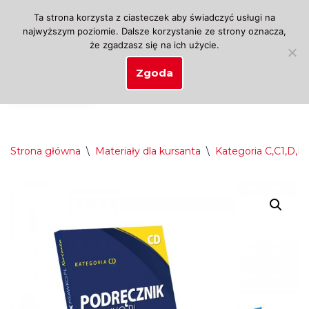
Ta strona korzysta z ciasteczek aby świadczyć usługi na
najwyższym poziomie. Dalsze korzystanie ze strony oznacza,
Przejdź
że zgadzasz się na ich użycie.
do
treści
Zgoda
Strona główna
\
Materiały dla kursanta
\
Kategoria C,C1,D,D