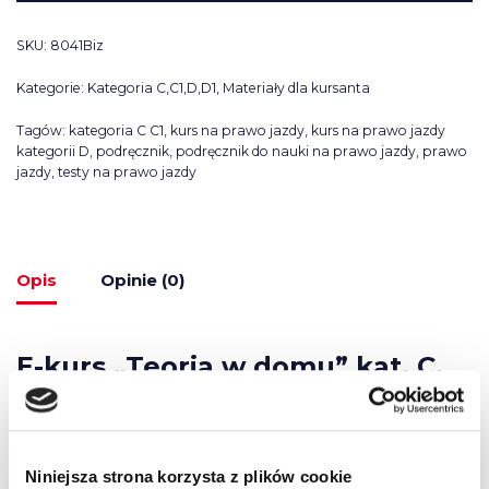
SKU:
8041Biz
Kategorie:
Kategoria C,C1,D,D1
,
Materiały dla kursanta
Tagów:
kategoria C C1
,
kurs na prawo jazdy
,
kurs na prawo jazdy
kategorii D
,
podręcznik
,
podręcznik do nauki na prawo jazdy
,
prawo
jazdy
,
testy na prawo jazdy
Opis
Opinie (0)
E-kurs „Teoria w domu” kat. C,
C1 Pakiet dla kursanta
E-kurs „Teoria w domu” kat. D, D1 to pakiet dla osób,
Niniejsza strona korzysta z plików cookie