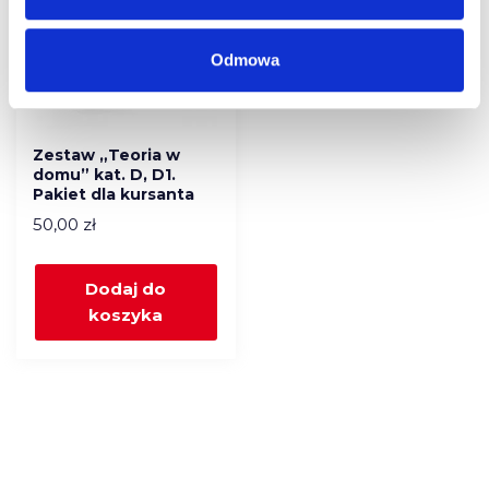
Odmowa
Zestaw „Teoria w
domu” kat. D, D1.
Pakiet dla kursanta
50,00
zł
Dodaj do
koszyka