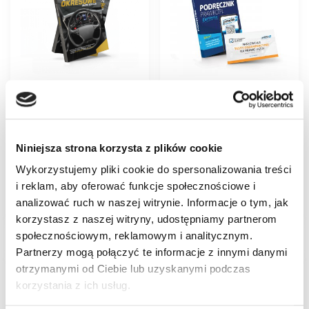
Podręcznik Szkolenie
Podręcznik Kat. B, B1
Okresowe – Złota
+ Państwowe testy
Edycja
on-line
40,00
zł
33,00
zł
Niniejsza strona korzysta z plików cookie
Wykorzystujemy pliki cookie do spersonalizowania treści
Dodaj do
Dodaj do
i reklam, aby oferować funkcje społecznościowe i
koszyka
koszyka
analizować ruch w naszej witrynie. Informacje o tym, jak
korzystasz z naszej witryny, udostępniamy partnerom
społecznościowym, reklamowym i analitycznym.
Partnerzy mogą połączyć te informacje z innymi danymi
otrzymanymi od Ciebie lub uzyskanymi podczas
korzystania z ich usług.