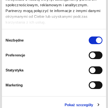
społecznościowym, reklamowym i analitycznym.
Partnerzy mogą połączyć te informacje z innymi danymi
Źródło: Gazeta Prawna
otrzymanymi od Ciebie lub uzyskanymi podczas
korzystania z ich usług.
Wybór
Niezbędne
zgody
3 komentarze do “Posłowie przyjęli
senackie poprawki do ustawy o prawie
Preferencje
drogowym”
Statystyka
Marketing
Pingback:
you can check here
Pingback:
one up bar review mushroom
Pokaż szczegóły