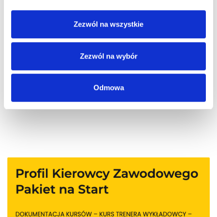
Pingback:
เรียนต่อจีน
Zezwól na wszystkie
Zezwól na wybór
Możliwość komentowania została wyłączona.
Odmowa