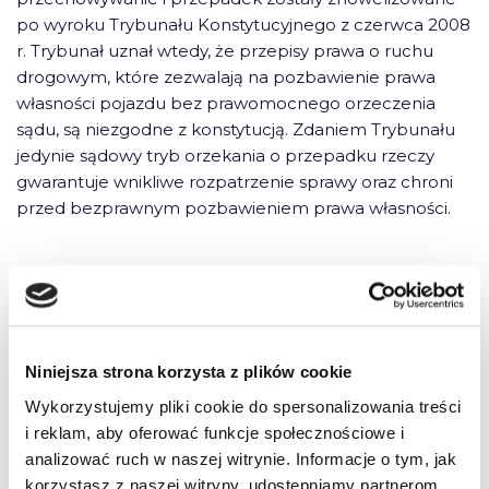
po wyroku Trybunału Konstytucyjnego z czerwca 2008
r. Trybunał uznał wtedy, że przepisy prawa o ruchu
drogowym, które zezwalają na pozbawienie prawa
własności pojazdu bez prawomocnego orzeczenia
sądu, są niezgodne z konstytucją. Zdaniem Trybunału
jedynie sądowy tryb orzekania o przepadku rzeczy
gwarantuje wnikliwe rozpatrzenie sprawy oraz chroni
przed bezprawnym pozbawieniem prawa własności.
Zgodnie z nowelizacją, można usunąć pojazd, który stoi
bez odpowiedniej karty parkingowej na miejscu dla
Niniejsza strona korzysta z plików cookie
niepełnosprawnych, albo został zaparkowany pod
znakiem zapowiadającym usunięcie pojazdu na koszt
Wykorzystujemy pliki cookie do spersonalizowania treści
właściciela.
i reklam, aby oferować funkcje społecznościowe i
analizować ruch w naszej witrynie. Informacje o tym, jak
korzystasz z naszej witryny, udostępniamy partnerom