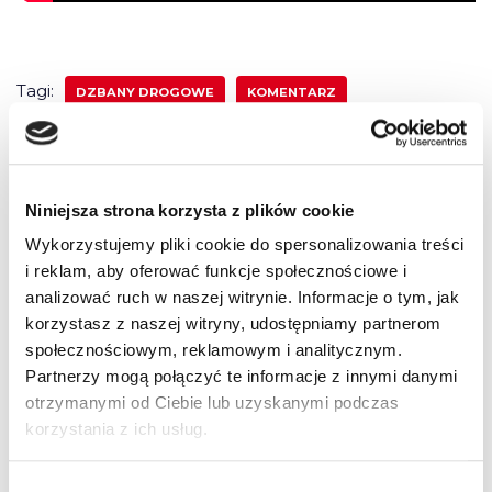
Tagi:
DZBANY DROGOWE
KOMENTARZ
LINIA CIĄGŁA
OBSZAR ZABUDOWANY
PRZEJŚCIE DLA PIESZYCH
SKRZYŻOWANIE
Niniejsza strona korzysta z plików cookie
Wykorzystujemy pliki cookie do spersonalizowania treści
i reklam, aby oferować funkcje społecznościowe i
4 komentarze do “Polski klasyk –
analizować ruch w naszej witrynie. Informacje o tym, jak
korzystasz z naszej witryny, udostępniamy partnerom
Dzbany drogowe z naszym
społecznościowym, reklamowym i analitycznym.
komentarzem”
Partnerzy mogą połączyć te informacje z innymi danymi
otrzymanymi od Ciebie lub uzyskanymi podczas
korzystania z ich usług.
Pingback:
https://nchc.org/nutrition/weight-
Wybór