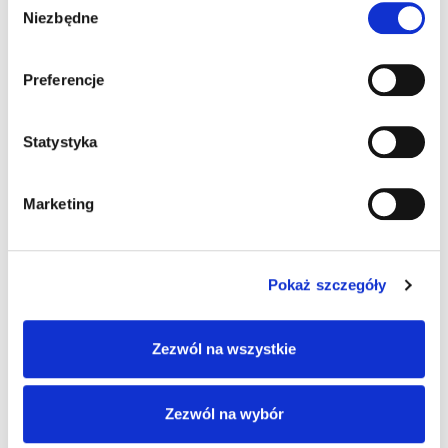
management/phenq-reviews/
Niezbędne
zgody
Pingback:
tv sizes best
Preferencje
Pingback:
รับทำเว็บ WordPress
Statystyka
Pingback:
cactus cooler strain
Marketing
Możliwość komentowania została wyłączona.
Pokaż szczegóły
Zezwól na wszystkie
Zezwól na wybór