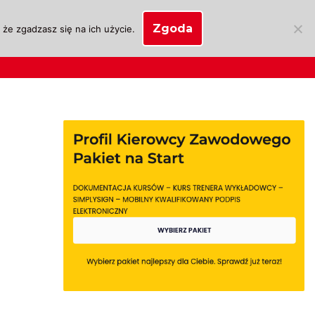
Zgoda
że zgadzasz się na ich użycie.
SKLEP
anie
Biznes OSK
Moje konto