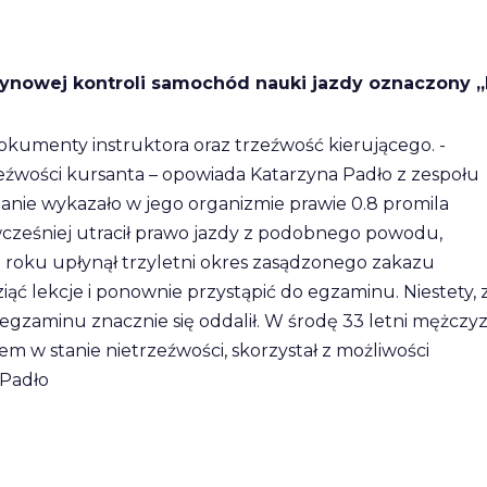
tynowej kontroli samochód nauki jazdy oznaczony „
okumenty instruktora oraz trzeźwość kierującego. -
źwości kursanta – opowiada Katarzyna Padło z zespołu
anie wykazało w jego organizmie prawie 0.8 promila
 wcześniej utracił prawo jazdy z podobnego powodu,
oku upłynął trzyletni okres zasądzonego zakazu
ć lekcje i ponownie przystąpić do egzaminu. Niestety, 
egzaminu znacznie się oddalił. W środę 33 letni mężczy
em w stanie nietrzeźwości, skorzystał z możliwości
 Padło