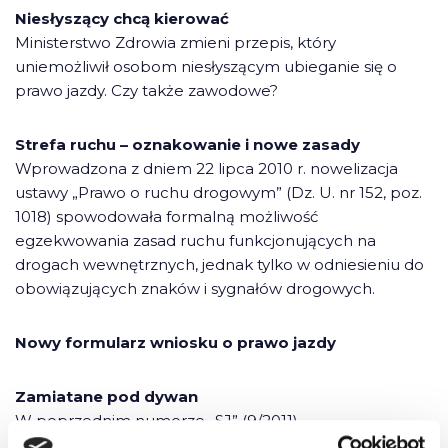
Niesłyszący chcą kierować
Ministerstwo Zdrowia zmieni przepis, który
uniemożliwił osobom niesłyszącym ubieganie się o
prawo jazdy. Czy także zawodowe?
Strefa ruchu – oznakowanie i nowe zasady
Wprowadzona z dniem 22 lipca 2010 r. nowelizacja
ustawy „Prawo o ruchu drogowym” (Dz. U. nr 152, poz.
1018) spowodowała formalną możliwość
egzekwowania zasad ruchu funkcjonujących na
drogach wewnętrznych, jednak tylko w odniesieniu do
obowiązujących znaków i sygnałów drogowych.
Nowy formularz wniosku o prawo jazdy
Zamiatane pod dywan
W poprzednim numerze „SJ” (9/2011)
zaprezentowałem i graficznie zobrazowałem dane