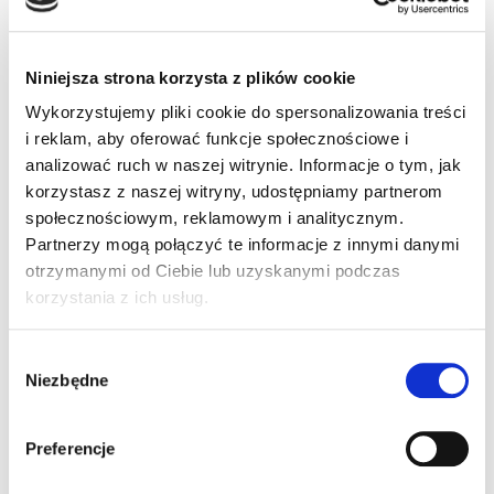
empiryczne o skargach za okres 2007-2010 r. W
niniejszej wypowiedzi poruszę również inne aspekty
problematyki skargowej.
Niniejsza strona korzysta z plików cookie
Wykorzystujemy pliki cookie do spersonalizowania treści
Kierowcy za e-learningiem
i reklam, aby oferować funkcje społecznościowe i
E-learning w edukacji polskiej na dobre rozwinął
analizować ruch w naszej witrynie. Informacje o tym, jak
skrzydła. Na rynku szkoleń kierowców jest już obecny
korzystasz z naszej witryny, udostępniamy partnerom
od kilku lat, a od przyszłego roku wkroczy do
społecznościowym, reklamowym i analitycznym.
szkolnictwa powszechnego.
Partnerzy mogą połączyć te informacje z innymi danymi
otrzymanymi od Ciebie lub uzyskanymi podczas
korzystania z ich usług.
Inteligentne kierowanie, zwane jazdą defensywną
W poprzednim odcinku pisaliśmy o widoczności na
drodze i sposobach na jej poprawę. Była też mowa o
Wybór
systemach, które wspomagają kierowcę w czasie jazdy
Niezbędne
zgody
i sygnalizują mu często sytuacje niebezpieczne zanim
zdąży je dostrzec.
Preferencje
Zatrudnienie kierowcy – Czy kierowca poniżej 21