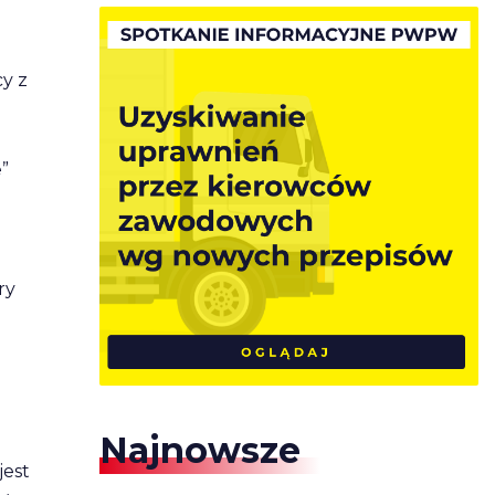
y z
”
ry
Najnowsze
jest