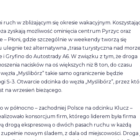
ruch w zbliżającym się okresie wakacyjnym. Koszystając
a zyskają możliwość ominięcia centrum Pyrzyc oraz
e – Płoni, gdzie szczególnie w weekendy tworzą się
u ulegnie też alternatywna „trasa turystyczna nad morze
 i Gryfino do Autostrady A6. W związku z tym, że droga
szenia nacisków na oś większych niż 8 ton, do czasu
 węzła „Myślibórz” takie samo ograniczenie będzie
i S-3. Otwarcie odcinka do węzła „Myślibórz”, przez któ
est na wrzesień bieżącego.
o w północno – zachodniej Polsce na odcinku Klucz –
ealizowało konsorcjum firm, którego liderem była firma
wą drogą ekspresową o dwóch pasach ruchu w każdą
i zupełnie nowym śladem, z dala od miejscowości. Droga 