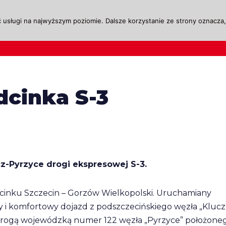
 usługi na najwyższym poziomie. Dalsze korzystanie ze strony oznacza, 
ktualności
Legislacja
Szkolenie i Egzaminow
cinka S-3
cz-Pyrzyce drogi ekspresowej S-3.
dcinku Szczecin – Gorzów Wielkopolski. Uruchamiany
y i komfortowy dojazd z podszczecińskiego węzła „Klucz
z drogą wojewódzką numer 122 węzła „Pyrzyce” położone