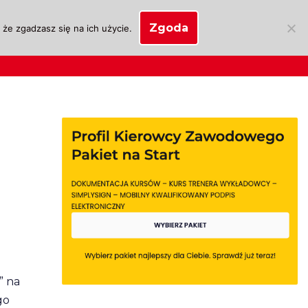
Zgoda
że zgadzasz się na ich użycie.
SKLEP
anie
Biznes OSK
Moje konto
” na
go