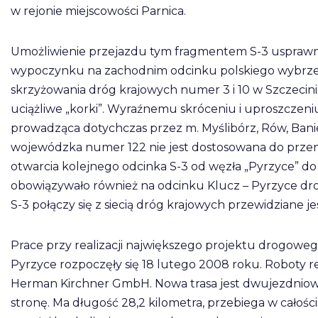
w rejonie miejscowości Parnica.
Umożliwienie przejazdu tym fragmentem S-3 usprawni 
wypoczynku na zachodnim odcinku polskiego wybrzeż
skrzyżowania dróg krajowych numer 3 i 10 w Szczecini
uciążliwe „korki”. Wyraźnemu skróceniu i uproszczeni
prowadząca dotychczas przez m. Myślibórz, Rów, Banie
wojewódzka numer 122 nie jest dostosowana do przeno
otwarcia kolejnego odcinka S-3 od węzła „Pyrzyce” do
obowiązywało również na odcinku Klucz – Pyrzyce drog
S-3 połączy się z siecią dróg krajowych przewidziane j
Prace przy realizacji największego projektu drogoweg
Pyrzyce rozpoczęły się 18 lutego 2008 roku. Roboty r
Herman Kirchner GmbH. Nowa trasa jest dwujezdnio
stronę. Ma długość 28,2 kilometra, przebiega w całośc