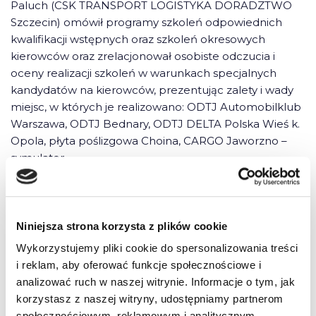
Paluch (CSK TRANSPORT LOGISTYKA DORADZTWO
Szczecin) omówił programy szkoleń odpowiednich
kwalifikacji wstępnych oraz szkoleń okresowych
kierowców oraz zrelacjonował osobiste odczucia i
oceny realizacji szkoleń w warunkach specjalnych
kandydatów na kierowców, prezentując zalety i wady
miejsc, w których je realizowano: ODTJ Automobilklub
Warszawa, ODTJ Bednary, ODTJ DELTA Polska Wieś k.
Opola, płyta poślizgowa Choina, CARGO Jaworzno –
symulator.
mur
Niniejsza strona korzysta z plików cookie
Wykorzystujemy pliki cookie do spersonalizowania treści
i reklam, aby oferować funkcje społecznościowe i
analizować ruch w naszej witrynie. Informacje o tym, jak
7 komentarzy do “OIGOSK szkolił się w
korzystasz z naszej witryny, udostępniamy partnerom
społecznościowym, reklamowym i analitycznym.