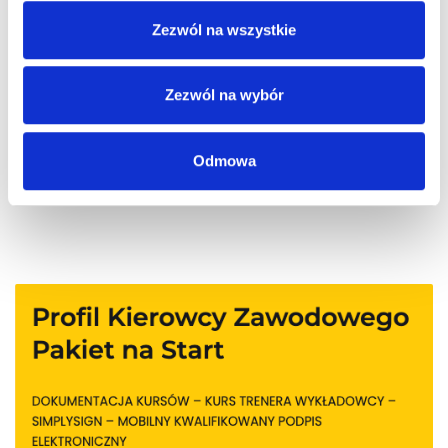
Zezwól na wszystkie
Możliwość komentowania została wyłączona.
Zezwól na wybór
Odmowa