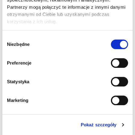
Łysomicach”
Partnerzy mogą połączyć te informacje z innymi danymi
otrzymanymi od Ciebie lub uzyskanymi podczas
korzystania z ich usług.
Pingback:
Methadone Online shop Germany
Wybór
Niezbędne
zgody
Pingback:
웹툰 마스크걸 다시보기
Preferencje
Pingback:
ks quik
Statystyka
Pingback:
Oryza Rosa
Pingback:
ติดตั้งโซลาเซลล์
Marketing
Pingback:
buôn bán vũ khí
Pokaż szczegóły
Pingback:
Pretty Gaming แบรนด์คาสิโนมาแรง