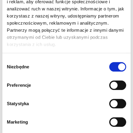
i reklam, aby oferować funkcje społecznościowe i
Nie daj się upolować
UFG to także portal wiedzy dla
analizować ruch w naszej witrynie. Informacje o tym, jak
kierowców. Jednym z kluczowych działań UFG jest
korzystasz z naszej witryny, udostępniamy partnerom
także edukacja kierowców i przestrzeganie ich przed
społecznościowym, reklamowym i analitycznym.
próbą wyłudzenia odszkodowań. Na stronie możemy
Partnerzy mogą połączyć te informacje z innymi danymi
także sprawdzić czy konkretne auto posiada
otrzymanymi od Ciebie lub uzyskanymi podczas
ubezpieczenie OC – wystarczy wpisać numer
korzystania z ich usług.
rejestracyjny lub vin. Więcej informacji na ten temat
można znaleźć klikając
tutaj
.
Wybór
Niezbędne
Platforma UFG powstawała niemalże dwa lata. Koszt
zgody
projektu wyniósł 36 milionów złotych. UFG został
współfinansowany także ze środków Unii Europejskiej.
Preferencje
Albin Sieczkowski, bloger motoryzacyjny.
Statystyka
Marketing
1 komentarz do “Dzisiaj startuje