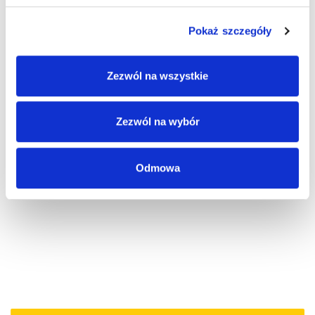
platforma Ubezpieczeniowego
Funduszu Gwarancyjnego”
Pokaż szczegóły
Zezwól na wszystkie
Pingback:
Dan Helmer
Zezwól na wybór
Odmowa
Możliwość komentowania została wyłączona.