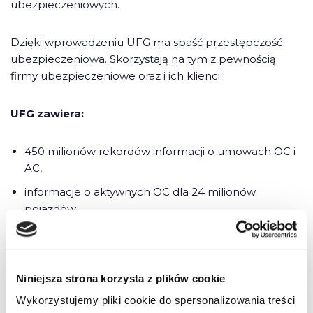
ubezpieczeniowych.
Dzięki wprowadzeniu UFG ma spaść przestępczość
ubezpieczeniowa. Skorzystają na tym z pewnością
firmy ubezpieczeniowe oraz i ich klienci.
UFG zawiera:
450 milionów rekordów informacji o umowach OC i
AC,
informacje o aktywnych OC dla 24 milionów
pojazdów
10 tysięcy przestępstw ubezpieczeniowych w 2017 roku
zostało wykrytych na łączną kwotę około 140 milionów
Niniejsza strona korzysta z plików cookie
złotych
Wykorzystujemy pliki cookie do spersonalizowania treści