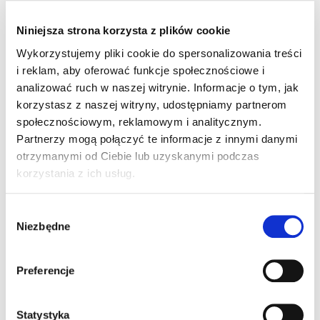
Niniejsza strona korzysta z plików cookie
źródło: IAR
Wykorzystujemy pliki cookie do spersonalizowania treści
i reklam, aby oferować funkcje społecznościowe i
analizować ruch w naszej witrynie. Informacje o tym, jak
2 komentarze do “Od 2011 prawo jazdy
korzystasz z naszej witryny, udostępniamy partnerom
dla 17-latków. W Niemczech”
społecznościowym, reklamowym i analitycznym.
Partnerzy mogą połączyć te informacje z innymi danymi
otrzymanymi od Ciebie lub uzyskanymi podczas
korzystania z ich usług.
Pingback:
หวย LSM99
Wybór
Niezbędne
zgody
Pingback:
บทความแทงบอล lsm99
Preferencje
Możliwość komentowania została wyłączona.
Statystyka