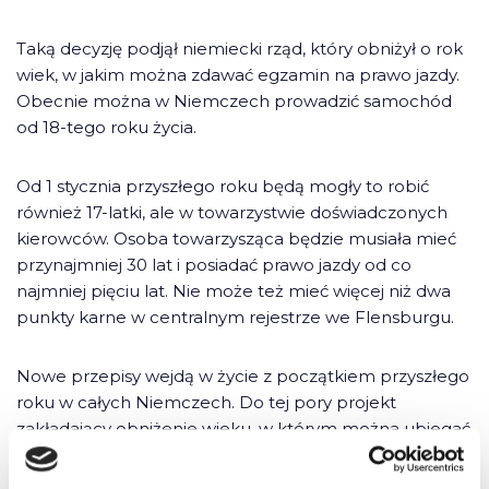
Taką decyzję podjął niemiecki rząd, który obniżył o rok
wiek, w jakim można zdawać egzamin na prawo jazdy.
Obecnie można w Niemczech prowadzić samochód
od 18-tego roku życia.
Od 1 stycznia przyszłego roku będą mogły to robić
również 17-latki, ale w towarzystwie doświadczonych
kierowców. Osoba towarzysząca będzie musiała mieć
przynajmniej 30 lat i posiadać prawo jazdy od co
najmniej pięciu lat. Nie może też mieć więcej niż dwa
punkty karne w centralnym rejestrze we Flensburgu.
Nowe przepisy wejdą w życie z początkiem przyszłego
roku w całych Niemczech. Do tej pory projekt
zakładający obniżenie wieku, w którym można ubiegać
się o prawo jazdy, z powodzeniem testowany był w
kilku niemieckich krajach związkowych.