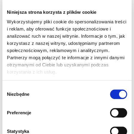
Niniejsza strona korzysta z plików cookie
Wykorzystujemy pliki cookie do spersonalizowania treści
3 komentarze do “Nowoczesna
i reklam, aby oferować funkcje społecznościowe i
„samochodówka””
analizować ruch w naszej witrynie. Informacje o tym, jak
korzystasz z naszej witryny, udostępniamy partnerom
społecznościowym, reklamowym i analitycznym.
Partnerzy mogą połączyć te informacje z innymi danymi
Pingback:
Lumina Pod
otrzymanymi od Ciebie lub uzyskanymi podczas
korzystania z ich usług.
Pingback:
look at here now
Wybór
Niezbędne
zgody
Pingback:
ใบพัดเครื่องจักรอุตสาหกรรม
Preferencje
Możliwość komentowania została wyłączona.
Statystyka