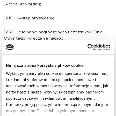
„Próba Stewarda”);
12.15 – występ artystyczny;
12.30 – losowanie nagrodzonych uczestników Dnia
Otwartego i wręczanie nagród.
Niniejsza strona korzysta z plików cookie
Wykorzystujemy pliki cookie do spersonalizowania treści
i reklam, aby oferować funkcje społecznościowe i
analizować ruch w naszej witrynie. Informacje o tym, jak
5 komentarzy do “Nie taki straszny
korzystasz z naszej witryny, udostępniamy partnerom
WORD jak się wydaje”
społecznościowym, reklamowym i analitycznym.
Partnerzy mogą połączyć te informacje z innymi danymi
otrzymanymi od Ciebie lub uzyskanymi podczas