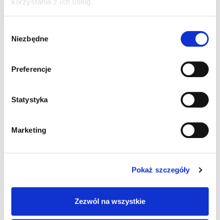
korzystania z ich usług.
Pingback:
Allergan Botox
Wybór
Niezbędne
zgody
Pingback:
psilocybin mushroom capsules for sale ohio
Preferencje
Pingback:
LSM99 สล็อตเว็บตรง
Pingback:
one up mushroom chocolate bar where to
Statystyka
buy
Marketing
Pingback:
https://www.babybanz.cz/images/32245.htm
l
Pokaż szczegóły
Możliwość komentowania została wyłączona.
Zezwól na wszystkie