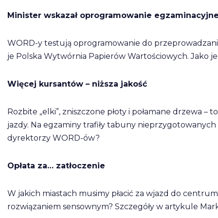
Minister wskazał oprogramowanie egzaminacyjn
WORD-y testują oprogramowanie do przeprowadzania c
je Polska Wytwórnia Papierów Wartościowych. Jako jedy
Więcej kursantów – niższa jakość
Rozbite „elki”, zniszczone płoty i połamane drzewa – 
jazdy. Na egzaminy trafiły tabuny nieprzygotowanych
dyrektorzy WORD-ów?
Opłata za… zatłoczenie
W jakich miastach musimy płacić za wjazd do centrum? I
rozwiązaniem sensownym? Szczegóły w artykule Mar