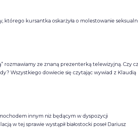
dy, którego kursantka oskarżyła o molestowanie seksualn
ą” rozmawiamy ze znaną prezenterką telewizyjną. Czy c
zdy? Wszystkiego dowiecie się czytając wywiad z Klaudią
amochodem innym niż będącym w dyspozycji
ą w tej sprawie wystąpił białostocki poseł Dariusz