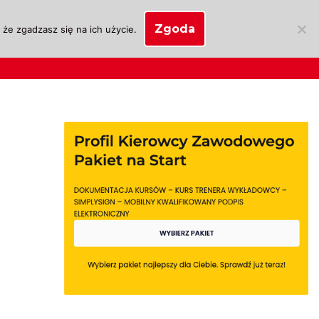
Zgoda
że zgadzasz się na ich użycie.
SKLEP
anie
Biznes OSK
Moje konto