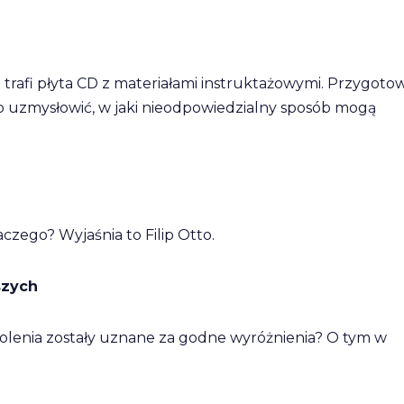
afi płyta CD z materiałami instruktażowymi. Przygoto
osób uzmysłowić, w jaki nieodpowiedzialny sposób mogą
czego? Wyjaśnia to Filip Otto.
szych
zkolenia zostały uznane za godne wyróżnienia? O tym w