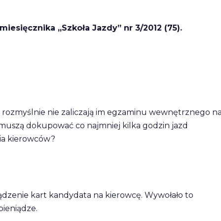
esięcznika „Szkoła Jazdy” nr 3/2012 (75).
zy rozmyślnie nie zaliczają im egzaminu wewnętrznego n
 muszą dokupować co najmniej kilka godzin jazd
nia kierowców?
dzenie kart kandydata na kierowcę. Wywołało to
pieniądze.