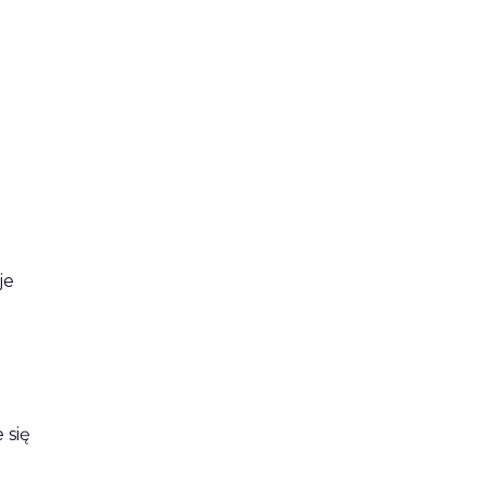
je
 się