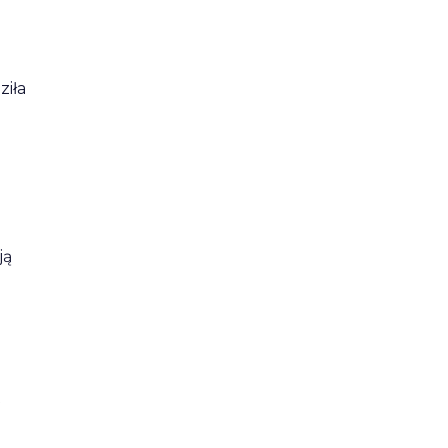
ziła
ją
t