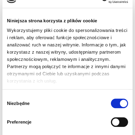
Niniejsza strona korzysta z plików cookie
Drugie miejsce zajął sierż. Tomasz Tarała z Komendy
Powiatowej Policji w Pabianicach, który uzyskał 92
Wykorzystujemy pliki cookie do spersonalizowania treści
punkty. Na trzecim miejscu był sierż.Marcin Kleczko z
i reklam, aby oferować funkcje społecznościowe i
Komendy Miejskiej Policji w Skierniewicach z
analizować ruch w naszej witrynie. Informacje o tym, jak
dorobkiem 90 punktów.
korzystasz z naszej witryny, udostępniamy partnerom
społecznościowym, reklamowym i analitycznym.
Partnerzy mogą połączyć te informacje z innymi danymi
otrzymanymi od Ciebie lub uzyskanymi podczas
korzystania z ich usług.
Trzej finaliści zostali wyróżnieni przez Zastępcę
Komendanta Wojewódzkiego Policji w Łodzi,
Wybór
inspektora Zdzisława Stopczyka, nagrodami
Niezbędne
zgody
pieniężnymi. Na zakończenie imprezy wykonano
pamiątkową fotografię.
Preferencje