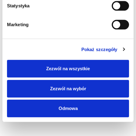
3 komentarze do “Najlepszy policjant
Statystyka
ruchu drogowego – eliminacje”
Marketing
Pingback:
ข่าวบอล
Pokaż szczegóły
Pingback:
mushroom bars for sale psilocybin
Zezwól na wszystkie
chocolate bar for sale magic mushroom chocolate
bars for sale mushroom chocolate bars buy albino
penis envy penis envy shrooms magic mushroom tea
Zezwól na wybór
for sale microdose mushroom alacabenzi-mushroom-
strain microdose-focus grea
Odmowa
Pingback:
psilocybin mushrooms vendor USA