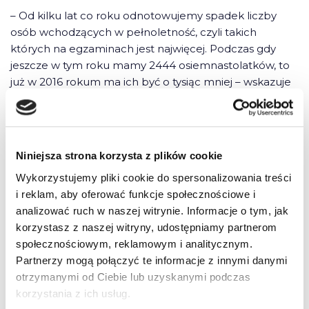
– Od kilku lat co roku odnotowujemy spadek liczby
osób wchodzących w pełnoletność, czyli takich
których na egzaminach jest najwięcej. Podczas gdy
jeszcze w tym roku mamy 2444 osiemnastolatków, to
już w 2016 rokum ma ich być o tysiąc mniej – wskazuje
Wiczkowski.
Czytaj dalej na
dev.szkola-jazdy.pl
Niniejsza strona korzysta z plików cookie
Wykorzystujemy pliki cookie do spersonalizowania treści
i reklam, aby oferować funkcje społecznościowe i
analizować ruch w naszej witrynie. Informacje o tym, jak
korzystasz z naszej witryny, udostępniamy partnerom
5 komentarzy do “Mniej osób uczących
społecznościowym, reklamowym i analitycznym.
się jeździć i zdających egzaminy”
Partnerzy mogą połączyć te informacje z innymi danymi
otrzymanymi od Ciebie lub uzyskanymi podczas
korzystania z ich usług.