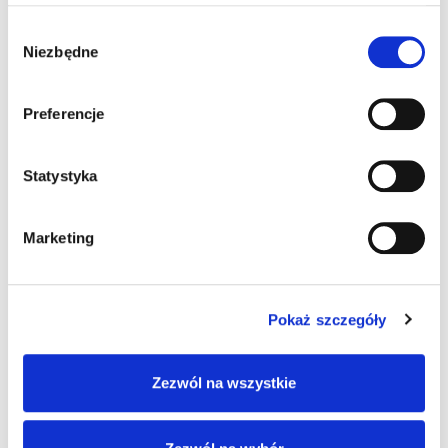
Pingback:
superkaya88
Wybór
Niezbędne
zgody
Pingback:
dk7
Preferencje
Pingback:
ทุบตึก
Statystyka
Pingback:
burn-out
Marketing
Pingback:
visit homepage
Pokaż szczegóły
Możliwość komentowania została wyłączona.
Zezwól na wszystkie