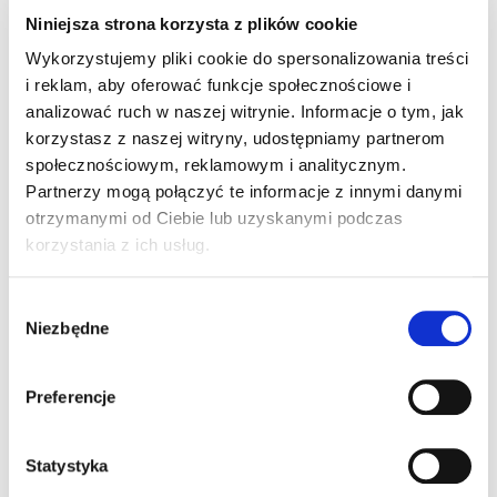
Niniejsza strona korzysta z plików cookie
3 komentarze do “Legnica: Ponad pół
Wykorzystujemy pliki cookie do spersonalizowania treści
tysiąca zarzutów dla instruktora”
i reklam, aby oferować funkcje społecznościowe i
analizować ruch w naszej witrynie. Informacje o tym, jak
korzystasz z naszej witryny, udostępniamy partnerom
społecznościowym, reklamowym i analitycznym.
Partnerzy mogą połączyć te informacje z innymi danymi
Pingback:
สล็อต ฝากถอน true wallet เว็บตรง 888pg
otrzymanymi od Ciebie lub uzyskanymi podczas
korzystania z ich usług.
Pingback:
buy LSD online
Wybór
Pingback:
ร้านดอกไม้อารีย์
Niezbędne
zgody
Preferencje
Możliwość komentowania została wyłączona.
Statystyka