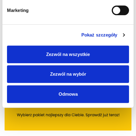
Marketing
Pokaż szczegóły
Zezwól na wszystkie
Zezwól na wybór
Odmowa