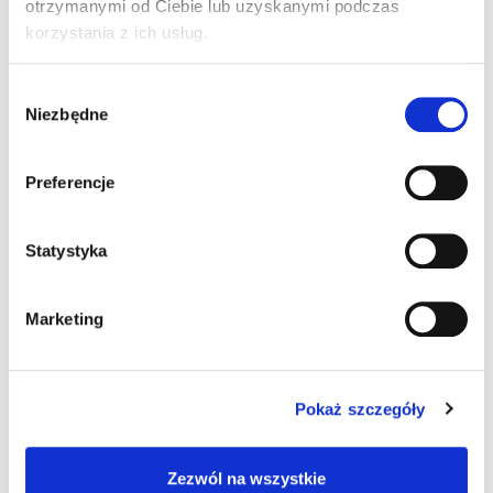
otrzymanymi od Ciebie lub uzyskanymi podczas
Radek-Instruktor
korzystania z ich usług.
2011-04-05 o 09:47
Wybór
Niezbędne
Kwietniowa Szkoła Jazdy przyszła pocztą jeszcze
zgody
na koniec marca, redakcja się spisuje,
pozdrawiam
Preferencje
PS. Coraz więcej stron i ciekawsze artykuły i w
końcu poruszony temat MINIMALNEJ CENY!!!
OSK powinny w tym temacie działać i trzymać
Statystyka
się razem bo z torbami pójdziemy wszyscy!!!!
Marketing
Benek
Pokaż szczegóły
2011-04-06 o 15:49
Minimalna cena to jak bumerang. Co jakiś czas
Zezwól na wszystkie