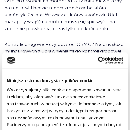
Ostatni dzwonek na motor! Od 2012 roku prawo jazdy
na motocykl będzie mogła zrobić osoba, która
ukończyła 24 lata. Wszyscy ci, którzy ukończyli 18 lat i
marzą, by wsiąść na motor, muszą się spieszyć – na
zrobienie prawka mają czas tylko do końca roku.
Kontrola drogowa – czy powróci ORMO? Na dziś służb
mundurowych z uprawnieniami do kontroli drogowej
jest siedem – ale nikt nie czuje się bezpieczny na
drodze – nie tylko ze względu na stan dróg, ale i coraz
mniejszą kulturę jazdy. Pisze Janusz Ujma.
Niniejsza strona korzysta z plików cookie
Wykorzystujemy pliki cookie do spersonalizowania treści
i reklam, aby oferować funkcje społecznościowe i
6 komentarzy do “Kwietniowa „Szkoła
analizować ruch w naszej witrynie. Informacje o tym, jak
Jazdy”. Zamów już dziś!”
korzystasz z naszej witryny, udostępniamy partnerom
społecznościowym, reklamowym i analitycznym.
Partnerzy mogą połączyć te informacje z innymi danymi