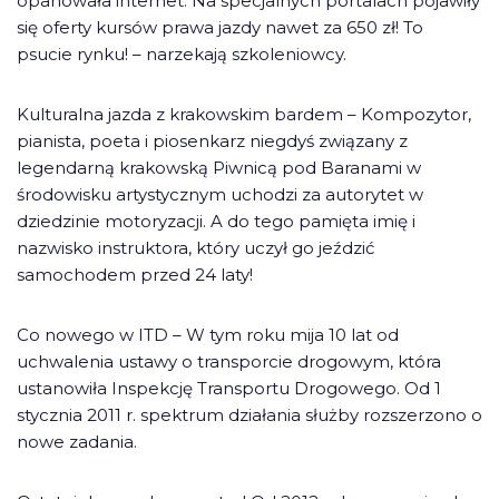
opanowała internet. Na specjalnych portalach pojawiły
się oferty kursów prawa jazdy nawet za 650 zł! To
psucie rynku! – narzekają szkoleniowcy.
Kulturalna jazda z krakowskim bardem – Kompozytor,
pianista, poeta i piosenkarz niegdyś związany z
legendarną krakowską Piwnicą pod Baranami w
środowisku artystycznym uchodzi za autorytet w
dziedzinie motoryzacji. A do tego pamięta imię i
nazwisko instruktora, który uczył go jeździć
samochodem przed 24 laty!
Co nowego w ITD – W tym roku mija 10 lat od
uchwalenia ustawy o transporcie drogowym, która
ustanowiła Inspekcję Transportu Drogowego. Od 1
stycznia 2011 r. spektrum działania służby rozszerzono o
nowe zadania.