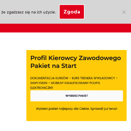
Zgoda
że zgadzasz się na ich użycie.
SKLEP
anie
Biznes OSK
Moje konto