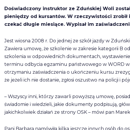
Doświadczony instruktor ze Zduńskiej Woli zost
pieniędzy od kursantów. W rzeczywistości zrobił
czekać długie miesiące. Wypisał im zaświadczeni
Jest wiosna 2008 r. Do jednej ze szkół jazdy w Zduńskie
Zawiera umowę, że szkolenie w zakresie kategorii B od
szkolenia w odpowiednich dokumentach, wystawienie 
terminu odbycia egzaminu państwowego w WORD w Si
otrzymaniu zaświadczenia o ukończeniu kursu zrezygno
że jeżeli ich nie dostanie, zgłosi oszustwo na policji i p
– Wszyscy inni, którzy zawarli powyższą umowę, posiad
świadomie i wiedzieli, jakie dokumenty podpisują, głó
jakichkolwiek działań ze strony OSK – mówi pan Marek
Pani Barbara namówiła kilka jeszcze innych osób do os