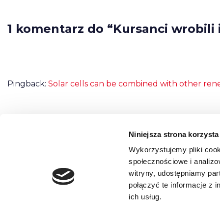
1 komentarz do “Kursanci wrobili 
Pingback:
Solar cells can be combined with other ren
Niniejsza strona korzysta
Możliwość komentowania została wyłączona.
Wykorzystujemy pliki cook
społecznościowe i analizo
witryny, udostępniamy pa
połączyć te informacje z 
ich usług.
REGULAMIN
POLITYKA PRYWATNOŚCI
O NAS