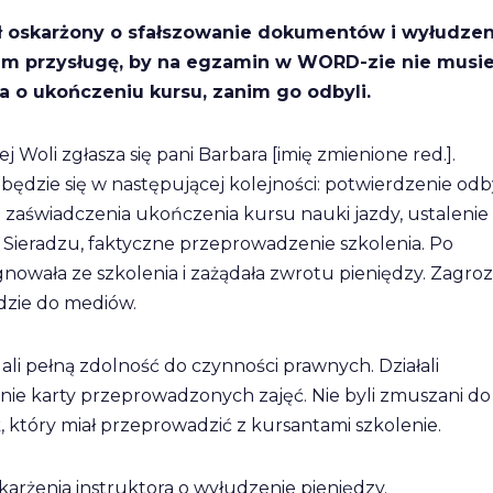
ał oskarżony o sfałszowanie dokumentów i wyłudzen
 im przysługę, by na egzamin w WORD-zie nie musie
a o ukończeniu kursu, zanim go odbyli.
j Woli zgłasza się pani Barbara [imię zmienione red.].
będzie się w następującej kolejności: potwierdzenie odb
zaświadczenia ukończenia kursu nauki jazdy, ustalenie
eradzu, faktyczne przeprowadzenie szkolenia. Po
wała ze szkolenia i zażądała zwrotu pieniędzy. Zagrozi
ójdzie do mediów.
ali pełną zdolność do czynności prawnych. Działali
wnie karty przeprowadzonych zajęć. Nie byli zmuszani do
, który miał przeprowadzić z kursantami szkolenie.
karżenia instruktora o wyłudzenie pieniędzy.