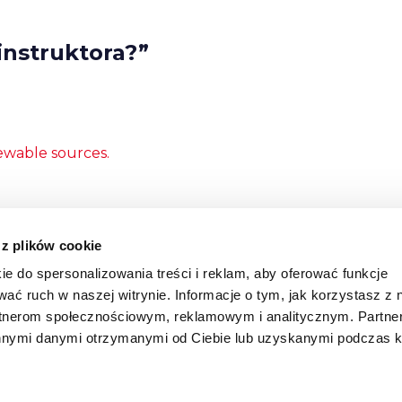
instruktora?”
ewable sources.
 z plików cookie
ie do spersonalizowania treści i reklam, aby oferować funkcje
wać ruch w naszej witrynie. Informacje o tym, jak korzystasz z 
rtnerom społecznościowym, reklamowym i analitycznym. Partn
innymi danymi otrzymanymi od Ciebie lub uzyskanymi podczas k
KONTAKT
POLITYKA COOKIE
POLITYKA PRYWATNOŚCI M