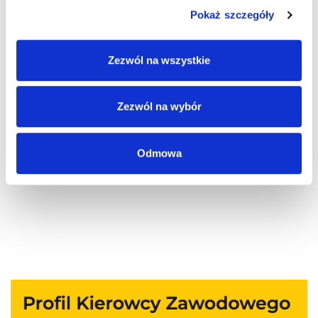
Pokaż szczegóły
Zezwól na wszystkie
Pingback:
top gym motivation songs
Zezwól na wybór
Możliwość komentowania została wyłączona.
Odmowa