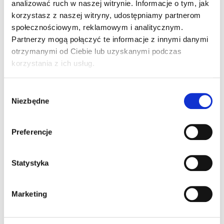
analizować ruch w naszej witrynie. Informacje o tym, jak
korzystasz z naszej witryny, udostępniamy partnerom
społecznościowym, reklamowym i analitycznym.
Partnerzy mogą połączyć te informacje z innymi danymi
otrzymanymi od Ciebie lub uzyskanymi podczas
Tagi:
korzystania z ich usług.
BRANŻA
E-KIEROWCA
FAKTY OSK
JASTRZĘBIA GÓRA
KANDYDAT NA KIEROWCĘ
Wybór
Niezbędne
zgody
KIEROWCA
KONFERENCJA
NAUCZANIE HYBRYDOWE
OGÓLNOPOLSKIE STOWARZYSZENIE SZEFÓW WYDZIAŁÓW
Preferencje
KOMUNIKACJI
SZKOLENIA ZDALNE
WYDZIAŁ KOMUNIKACJI
Statystyka
Marketing
1 komentarz do “Konferencja “Zadania
Wydziałów Komunikacji w praktyce””