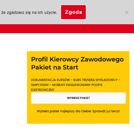
Zgoda
że zgadzasz się na ich użycie.
SKLEP
anie
Biznes OSK
Moje konto