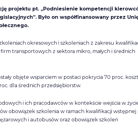
ję projektu pt. „Podniesienie kompetencji kierow
slacyjnych”. Było on współfinansowany przez Uni
ołecznego.
zkoleniach okresowych i szkoleniach z zakresu kwalifikac
 firm transportowych z sektora mikro, małych i średnich
tały objęte wsparciem w postaci pokrycia 70 proc. kos
roc. dla średnich przedsiębiorstw.
odowych i ich pracodawców w kontekście wejścia w życi
ów obowiązek szkolenia w ramach kwalifikacji wstępnej
ężarowych i autobusów oraz obowiązek szkoleń