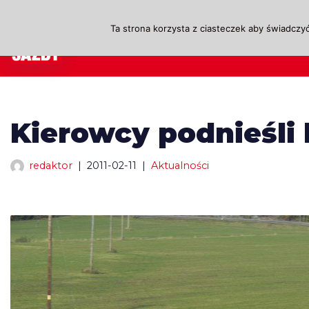
Ta strona korzysta z ciasteczek aby świadczyć
Przejdź
A
do
treści
Kierowcy podnieśli
redaktor
2011-02-11
Aktualności