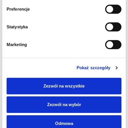
Preferencje
Albin Sieczkowski, bloger motoryzacyjny
Statystyka
5 komentarzy do “Kierowca jechał na
Marketing
samych felgach. Iskry spod kół
zwróciły uwagę funkcjonariuszy”
Pokaż szczegóły
Zezwól na wszystkie
Pingback:
alwero
Zezwól na wybór
Pingback:
bonanza178
Pingback:
lsm99.review
Odmowa