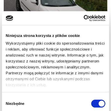
Niniejsza strona korzysta z plików cookie
Wykorzystujemy pliki cookie do spersonalizowania treści
i reklam, aby oferować funkcje społecznościowe i
analizować ruch w naszej witrynie. Informacje o tym, jak
korzystasz z naszej witryny, udostępniamy partnerom
społecznościowym, reklamowym i analitycznym.
Partnerzy mogą połączyć te informacje z innymi danymi
otrzymanymi od Ciebie lub uzyskanymi podczas
korzystania z ich usług.
Biały Golf trafił na policyjny parking, a 28-latkowi
funkcjonariusze zatrzymali prawo jazdy. Kierowcy z
Wybór
Okonka grozi teraz kara do 2 lat pozbawienia wolności,
Niezbędne
zgody
wysoka grzywna oraz zakaz prowadzenia pojazdów
nawet do 15 lat.