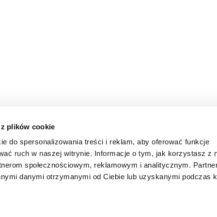
 z plików cookie
ie do spersonalizowania treści i reklam, aby oferować funkcje
wać ruch w naszej witrynie. Informacje o tym, jak korzystasz z 
rtnerom społecznościowym, reklamowym i analitycznym. Partn
innymi danymi otrzymanymi od Ciebie lub uzyskanymi podczas k
KONTAKT
POLITYKA COOKIE
POLITYKA PRYWATNOŚCI M