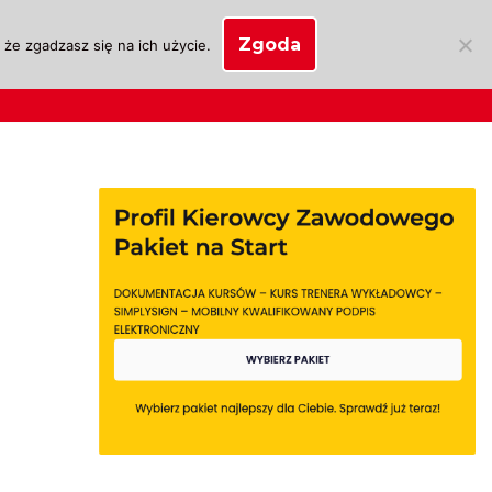
Zgoda
że zgadzasz się na ich użycie.
SKLEP
anie
Biznes OSK
Moje konto