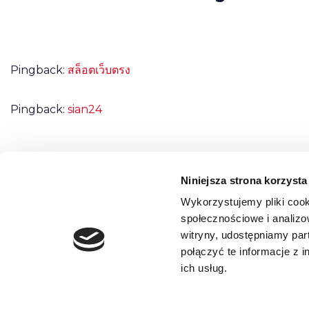
Pingback:
สล็อตเว็บตรง
Pingback:
sian24
Niniejsza strona korzysta
Możliwość komentowania została wyłączona.
Wykorzystujemy pliki cook
społecznościowe i analizo
witryny, udostępniamy pa
połączyć te informacje z 
ich usług.
REGULAMIN
POLITYKA PRYWATNOŚCI
O NAS
0