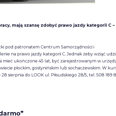
pracy, mają szansę zdobyć prawo jazdy kategorii C –
ecki pod patronatem Centrum Samorządności i
enie na prawo jazdy kategorii C. Jednak żeby wziąć udzi
si mieć ukończone 45 lat, być zarejestrowanym w urzęd
owiecie płockim, gostynińskim lub sochaczewskim. W kur
 28 sierpnia do LOOK ul. Piłsudskiego 28/5, tel. 508 189 
 darmo”