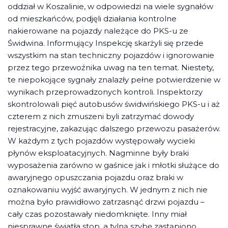
oddział w Koszalinie, w odpowiedzi na wiele sygnałów
od mieszkańców, podjęli działania kontrolne
nakierowane na pojazdy należące do PKS-u ze
Świdwina. Informujący Inspekcję skarżyli się przede
wszystkim na stan techniczny pojazdów i ignorowanie
przez tego przewoźnika uwag na ten temat. Niestety,
te niepokojące sygnały znalazły pełne potwierdzenie w
wynikach przeprowadzonych kontroli. Inspektorzy
skontrolowali pięć autobusów świdwińskiego PKS-u i aż
czterem z nich zmuszeni byli zatrzymać dowody
rejestracyjne, zakazując dalszego przewozu pasażerów.
W każdym z tych pojazdów występowały wycieki
płynów eksploatacyjnych. Nagminne były braki
wyposażenia zarówno w gaśnice jak i młotki służące do
awaryjnego opuszczania pojazdu oraz braki w
oznakowaniu wyjść awaryjnych. W jednym z nich nie
można było prawidłowo zatrzasnąć drzwi pojazdu –
cały czas pozostawały niedomknięte. Inny miał
niesprawne światła stop, a tylną szybę zastąpiono