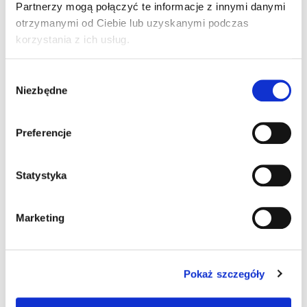
Partnerzy mogą połączyć te informacje z innymi danymi
będą powtarzane w niedalekiej przyszłości.
otrzymanymi od Ciebie lub uzyskanymi podczas
korzystania z ich usług.
mur za WITD w Szczecinie
Wybór
Niezbędne
zgody
Preferencje
2 komentarze do “ITD kontroluje
autobusy PKS”
Statystyka
Marketing
Pingback:
ทางเข้า lsm99
Pokaż szczegóły
Pingback:
look at here now