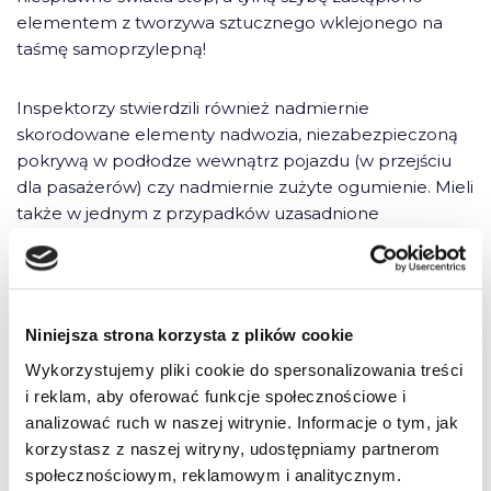
elementem z tworzywa sztucznego wklejonego na
taśmę samoprzylepną!
Inspektorzy stwierdzili również nadmiernie
skorodowane elementy nadwozia, niezabezpieczoną
pokrywą w podłodze wewnątrz pojazdu (w przejściu
dla pasażerów) czy nadmiernie zużyte ogumienie. Mieli
także w jednym z przypadków uzasadnione
podejrzenie braku śladowości osi przedniej w stosunku
do osi tylnej, a dwóch z kontrolowanych pojazdów, ze
względu na problemy z instalacją elektryczną,
kierowcy, po zakończeniu czynności kontrolnych, nie
Niniejsza strona korzysta z plików cookie
byli w stanie uruchomić.
Wykorzystujemy pliki cookie do spersonalizowania treści
i reklam, aby oferować funkcje społecznościowe i
Z uwagi na taki stan taboru Inspekcja Transportu
analizować ruch w naszej witrynie. Informacje o tym, jak
Drogowego z pewnością będzie zwracać baczną
korzystasz z naszej witryny, udostępniamy partnerom
uwagę na pojazdy tego przewoźnika, a działania
społecznościowym, reklamowym i analitycznym.
kontrolne nastawione szczególnie na jego pojazdy