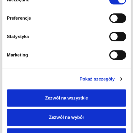
zgody
Pingback:
Public Health Degree in Africa
Preferencje
Pingback:
Public Health Degree in Africa
Statystyka
Pingback:
ทรรศนะบอลวันนี้
Marketing
Możliwość komentowania została wyłączona.
Pokaż szczegóły
Zezwól na wszystkie
Zezwól na wybór