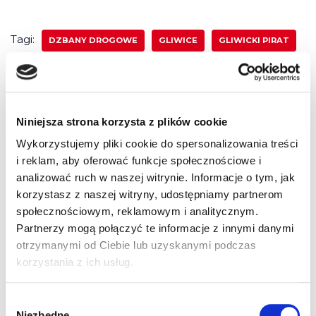
Tagi:
DZBANY DROGOWE
GLIWICE
GLIWICKI PIRAT
KOMENTARZ
MANDAT
NIEODPOWIEDZIALNOŚĆ
Niniejsza strona korzysta z plików cookie
5 komentarzy do “Gliwicki pirat –
Wykorzystujemy pliki cookie do spersonalizowania treści
i reklam, aby oferować funkcje społecznościowe i
Dzbany drogowe z naszym
analizować ruch w naszej witrynie. Informacje o tym, jak
komentarzem”
korzystasz z naszej witryny, udostępniamy partnerom
społecznościowym, reklamowym i analitycznym.
Partnerzy mogą połączyć te informacje z innymi danymi
otrzymanymi od Ciebie lub uzyskanymi podczas
Pingback:
stapelstein
korzystania z ich usług.
Pingback:
like this
Wybór
Niezbędne