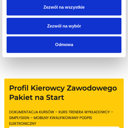
Zezwól na wszystkie
Możliwość komentowania została wyłączona.
Zezwól na wybór
Odmowa