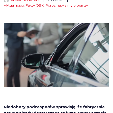
Krzysztof Ledzion
2022-03-31
Aktualności
,
Fakty OSK
,
Porozmawiajmy o branży
Niedobory podzespołów sprawiają, że fabrycznie
nowe pojazdy dostarczane są kupującym w stanie