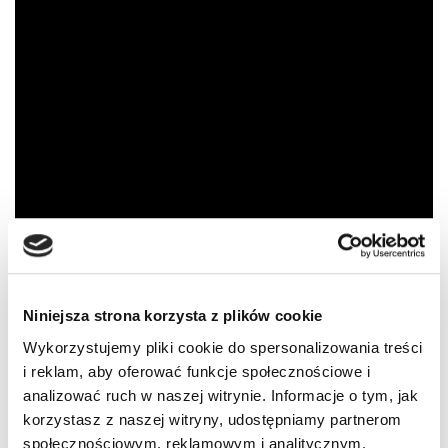
Niniejsza strona korzysta z plików cookie
Wykorzystujemy pliki cookie do spersonalizowania treści
Tagi:
BRAKUJĄCE MECHANIZMY
MERCEDES
i reklam, aby oferować funkcje społecznościowe i
analizować ruch w naszej witrynie. Informacje o tym, jak
PODZESPOŁY
POJAZD
RYNEK AUT UŻYWANYCH
korzystasz z naszej witryny, udostępniamy partnerom
SAMOCHODY
UŻYWANE SAMOCHODY
WYPOSAŻENIE
społecznościowym, reklamowym i analitycznym.