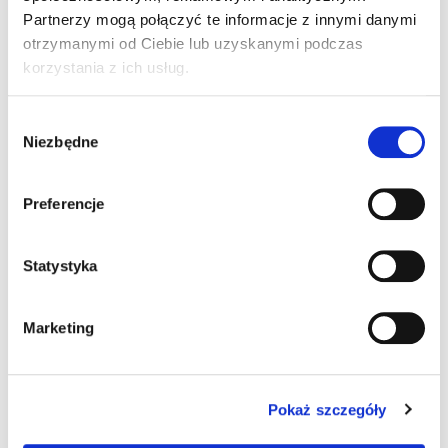
Partnerzy mogą połączyć te informacje z innymi danymi
otrzymanymi od Ciebie lub uzyskanymi podczas
korzystania z ich usług.
4 komentarze do “Fakty OSK
30.03.2022 – Samochody z
Wybór
Niezbędne
zgody
niekompletnym wyposażeniem”
Preferencje
Pingback:
peaceful music
Statystyka
Pingback:
บับเบิ้ล
Marketing
Pingback:
sex viet
Pokaż szczegóły
Pingback:
lsm99 ฟรีสปิน