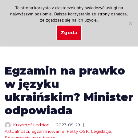
Ta strona korzysta z ciasteczek aby świadczyć usługi na
najwyższym poziomie. Dalsze korzystanie ze strony oznacza,
Przejdź
że zgadzasz się na ich użycie.
do
treści
Zgoda
Egzamin na prawko
w języku
ukraińskim? Minister
odpowiada
Krzysztof Ledzion
2023-09-29
Aktualności
,
Egzaminowanie
,
Fakty OSK
,
Legislacja
,
Porozmawiajmy o branży