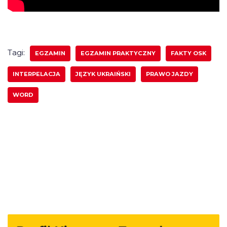
Tagi:
EGZAMIN
EGZAMIN PRAKTYCZNY
FAKTY OSK
INTERPELACJA
JĘZYK UKRAIŃSKI
PRAWO JAZDY
WORD