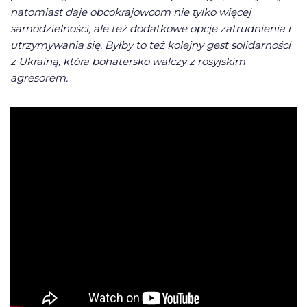
natomiast daje obcokrajowcom nie tylko więcej
samodzielności, ale też dodatkowe opcje zatrudnienia i
utrzymywania się. Byłby to też kolejny gest solidarności
z Ukrainą, która bohatersko walczy z rosyjskim
agresorem.