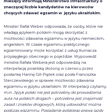
miesięcy informują Ministerstwo Infrastruktury o
znaczącej liczbie kandydatów na kierowców
chcących zdawać egzamin w języku ukraińskim.
Minister Rafał Weber odpowiada, że osoby, które nie
władają językiem polskim mogą skorzystać z
możliwości zdawania egzaminu w języku niemieckim,
angielskim. W czasie egzaminu praktycznego
egzaminowany może korzystać z usług tłumacza
przysięgłego obecnego w pojeździe. Wypowiedź
ministra Rafała Webera jest odpowiedzią na
interpelację poselską złożoną w czerwcu przez
posłankę Hannę Gill-Piątek oraz posła Franciszka
Sterczewskiego w sprawie możliwości zdawania
egzaminu w języku ukraińskim. W interpelacji czytamy,
m.in.
Język polski nie jest potrzebny do prowadzenia
auta na polskich drogach – potrzebna jest znajomość
zasad i znaków drogowych, którą udowodnić można
podczas egzaminu. Posiadanie polskiego prawa jazdy