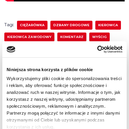
Tagi:
CIĘŻARÓWKA
DZBANY DROGOWE
KIEROWCA
KIEROWCA ZAWODOWY
KOMENTARZ
WYŚCIG
7 komentarzy do “Co w głowie? Nic –
Niniejsza strona korzysta z plików cookie
Dzbany drogowe z naszym
Wykorzystujemy pliki cookie do spersonalizowania treści
komentarzem”
i reklam, aby oferować funkcje społecznościowe i
analizować ruch w naszej witrynie. Informacje o tym, jak
korzystasz z naszej witryny, udostępniamy partnerom
społecznościowym, reklamowym i analitycznym.
Partnerzy mogą połączyć te informacje z innymi danymi
Pingback:
führerschein kaufen klasse b
otrzymanymi od Ciebie lub uzyskanymi podczas
korzystania z ich usług.