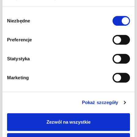
Pingback:
ห้องพักรายวัน ใกล้คู้บอน
Wybór
Pingback:
https://library.kiu.ac.ug/
Niezbędne
zgody
Pingback:
ข่าวบอล
Preferencje
Pingback:
Webb Schools Free Palestine
Statystyka
Pingback:
วิเคราะห์บอล
Marketing
Pingback:
ทรรศนะบอล
Pokaż szczegóły
Możliwość komentowania została wyłączona.
Zezwól na wszystkie