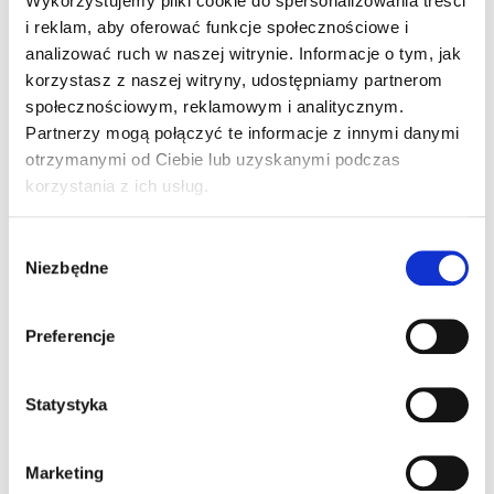
Wykorzystujemy pliki cookie do spersonalizowania treści
ogniu [foto]”
i reklam, aby oferować funkcje społecznościowe i
analizować ruch w naszej witrynie. Informacje o tym, jak
korzystasz z naszej witryny, udostępniamy partnerom
społecznościowym, reklamowym i analitycznym.
Partnerzy mogą połączyć te informacje z innymi danymi
Pingback:
kaspa miner
otrzymanymi od Ciebie lub uzyskanymi podczas
korzystania z ich usług.
Pingback:
ruay
Wybór
Niezbędne
zgody
Możliwość komentowania została wyłączona.
Preferencje
Statystyka
Marketing