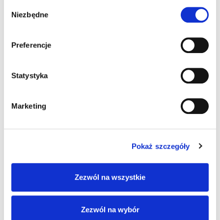
Wybór
Niezbędne
zgody
1 komentarz do “88 punktów karnych
w 4 minuty”
Preferencje
Statystyka
Pingback:
vape carts
Marketing
Pokaż szczegóły
Możliwość komentowania została wyłączona.
Zezwól na wszystkie
Zezwól na wybór