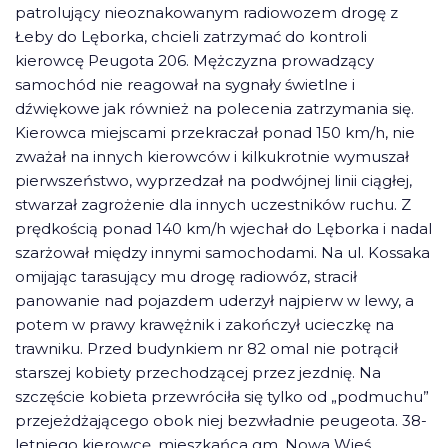
patrolujący nieoznakowanym radiowozem drogę z
Łeby do Lęborka, chcieli zatrzymać do kontroli
kierowcę Peugota 206. Mężczyzna prowadzący
samochód nie reagował na sygnały świetlne i
dźwiękowe jak również na polecenia zatrzymania się.
Kierowca miejscami przekraczał ponad 150 km/h, nie
zważał na innych kierowców i kilkukrotnie wymuszał
pierwszeństwo, wyprzedzał na podwójnej linii ciągłej,
stwarzał zagrożenie dla innych uczestników ruchu. Z
prędkością ponad 140 km/h wjechał do Lęborka i nadal
szarżował między innymi samochodami. Na ul. Kossaka
omijając tarasujący mu drogę radiowóz, stracił
panowanie nad pojazdem uderzył najpierw w lewy, a
potem w prawy krawężnik i zakończył ucieczkę na
trawniku. Przed budynkiem nr 82 omal nie potrącił
starszej kobiety przechodzącej przez jezdnię. Na
szczęście kobieta przewróciła się tylko od „podmuchu”
przejeżdżającego obok niej bezwładnie peugeota. 38-
letniego kierowcę, mieszkańca gm. Nowa Wieś