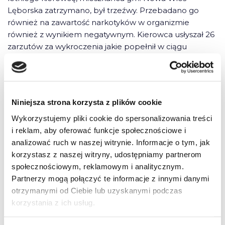
Lęborska zatrzymano, był trzeźwy. Przebadano go
również na zawartość narkotyków w organizmie
również z wynikiem negatywnym. Kierowca usłyszał 26
zarzutów za wykroczenia jakie popełnił w ciągu
zaledwie 4 minut ucieczki przed policją. Na jego konto
wpłynie 88 punktów karnych.
38-latek przyznał się do wszystkich popełnionych
Niniejsza strona korzysta z plików cookie
wykroczeń, poddał się dobrowolnie karze proponując
Wykorzystujemy pliki cookie do spersonalizowania treści
za swoje wybryki 2500 grzywny, 500 zł na cel
i reklam, aby oferować funkcje społecznościowe i
charytatywny oraz 18 m-cy zakazu prowadzenia
analizować ruch w naszej witrynie. Informacje o tym, jak
pojazdów mechanicznych. Teraz sąd rozparzy jego
korzystasz z naszej witryny, udostępniamy partnerom
propozycję i podejmie decyzję o karze dla mężczyzny.
społecznościowym, reklamowym i analitycznym.
Partnerzy mogą połączyć te informacje z innymi danymi
mur, źródło: KWP Gdańsk
otrzymanymi od Ciebie lub uzyskanymi podczas
korzystania z ich usług.