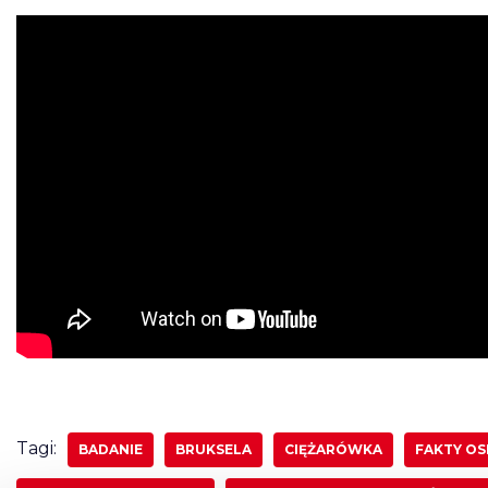
Tagi:
BADANIE
BRUKSELA
CIĘŻARÓWKA
FAKTY OS