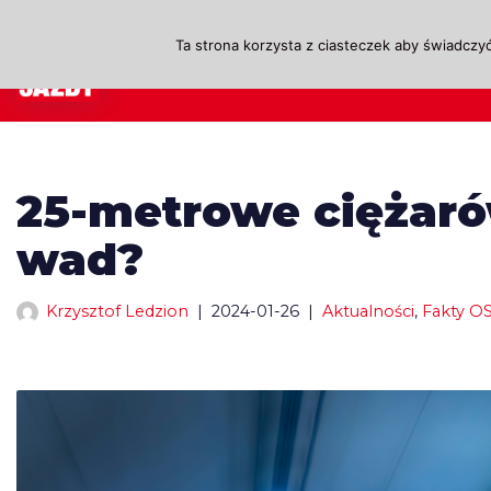
Ta strona korzysta z ciasteczek aby świadczyć
Przejdź
A
do
treści
25-metrowe ciężarów
wad?
Krzysztof Ledzion
2024-01-26
Aktualności
,
Fakty O