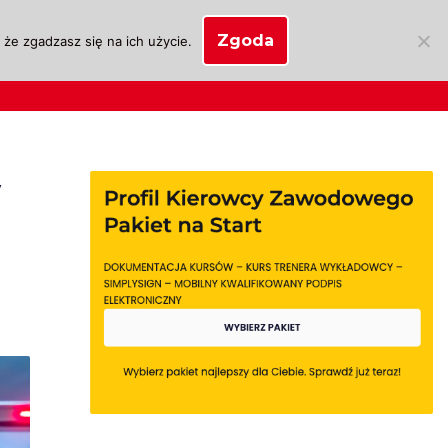
Zgoda
że zgadzasz się na ich użycie.
SKLEP
anie
Biznes OSK
Moje konto
y