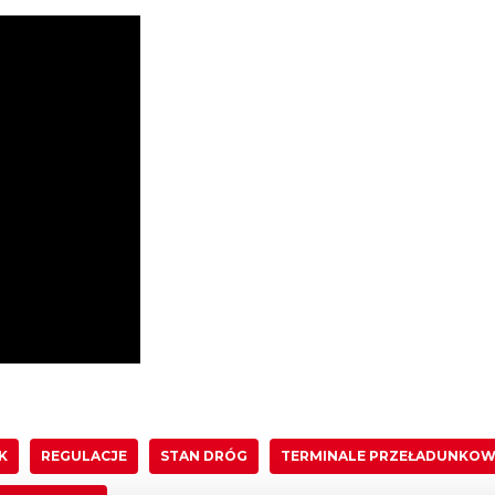
K
REGULACJE
STAN DRÓG
TERMINALE PRZEŁADUNKO