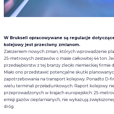
W Brukseli opracowywane są regulacje dotyczące
kolejowy jest przeciwny zmianom.
Założeniem nowych zmian, których wprowadzenie pla
25-metrowych zestawów o masie całkowitej 44 ton. Jedn
przedsiębiorstw z tej branży zleciło niemieckiej firmi
Miało ono przedstawić potencjalne skutki planowanych
zapotrzebowania na transport kolejowy. Ponadto D-fine
wielu terminali przeładunkowych. Raport kolejowy n
przeprowadzonych w krajach europejskich. 25-metrow
emisji gazów cieplarnianych, nie wykazują zwiększon
dróg.