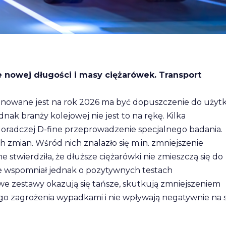
 nowej długości i masy ciężarówek. Transport
nowane jest na rok 2026 ma być dopuszczenie do użyt
ak branży kolejowej nie jest to na rękę. Kilka
e doradczej D-fine przeprowadzenie specjalnego badania.
 zmian. Wśród nich znalazło się m.in. zmniejszenie
 stwierdziła, że dłuższe ciężarówki nie zmieszczą się do
ie wspomniał jednak o pozytywnych testach
e zestawy okazują się tańsze, skutkują zmniejszeniem
ego zagrożenia wypadkami i nie wpływają negatywnie na 