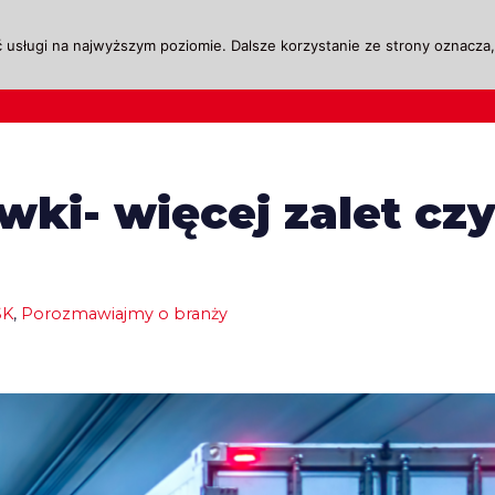
 usługi na najwyższym poziomie. Dalsze korzystanie ze strony oznacza, 
ktualności
Legislacja
Szkolenie i Egzaminow
ki- więcej zalet cz
SK
,
Porozmawiajmy o branży