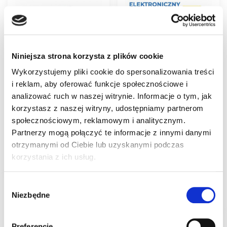
Niniejsza strona korzysta z plików cookie
Wykorzystujemy pliki cookie do spersonalizowania treści
i reklam, aby oferować funkcje społecznościowe i
Plakat – Zakaz
Pakiet mobilny
analizować ruch w naszej witrynie. Informacje o tym, jak
wstępu!
kwalifikowany podpis
elektroniczny
korzystasz z naszej witryny, udostępniamy partnerom
5,00
zł
SIMPLYSIGN z
społecznościowym, reklamowym i analitycznym.
potwierdzeniem
Partnerzy mogą połączyć te informacje z innymi danymi
tożsamości na 2 lata
Dodaj do
otrzymanymi od Ciebie lub uzyskanymi podczas
628,47
zł
koszyka
korzystania z ich usług.
Dodaj do
Wybór
koszyka
Niezbędne
zgody
Preferencje