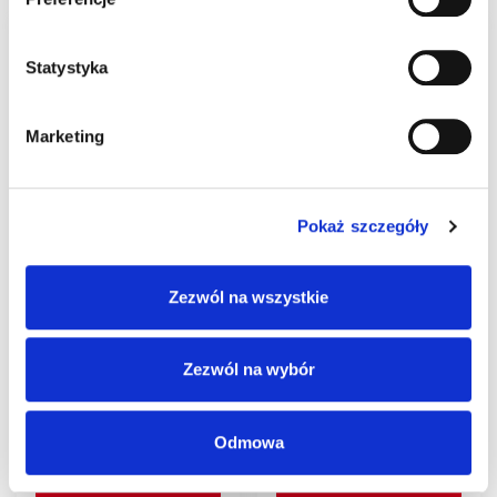
Statystyka
Marketing
Pokaż szczegóły
Pakiet mobilny
Przedłużenie +
kwalifikowany podpis
wsparcie Mobilny
elektroniczny
kwalifikowany podpis
Zezwól na wszystkie
SIMPLYSIGN z
elektroniczny
potwierdzeniem
SIMPLYSIGN ważny 1
tożsamości na rok
rok
Zezwól na wybór
517,77
zł
235,00
zł
Odmowa
Dodaj do
Dodaj do
koszyka
koszyka