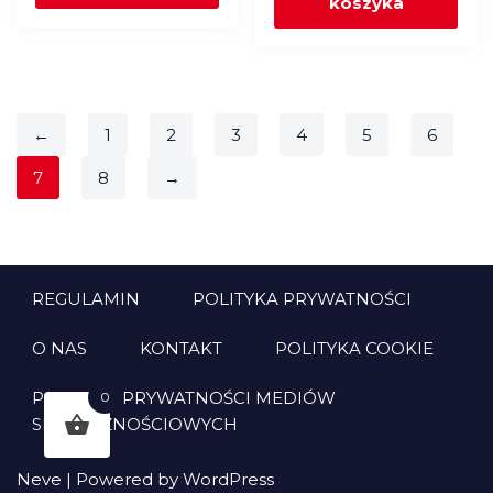
koszyka
←
1
2
3
4
5
6
7
8
→
REGULAMIN
POLITYKA PRYWATNOŚCI
O NAS
KONTAKT
POLITYKA COOKIE
POLITYKA PRYWATNOŚCI MEDIÓW
0
SPOŁECZNOŚCIOWYCH
Neve
| Powered by
WordPress