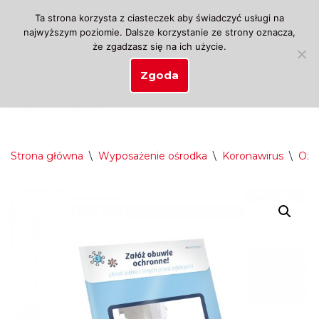
Ta strona korzysta z ciasteczek aby świadczyć usługi na
najwyższym poziomie. Dalsze korzystanie ze strony oznacza,
Przejdź
że zgadzasz się na ich użycie.
do
treści
Zgoda
Strona główna
\
Wyposażenie ośrodka
\
Koronawirus
\
Ozn