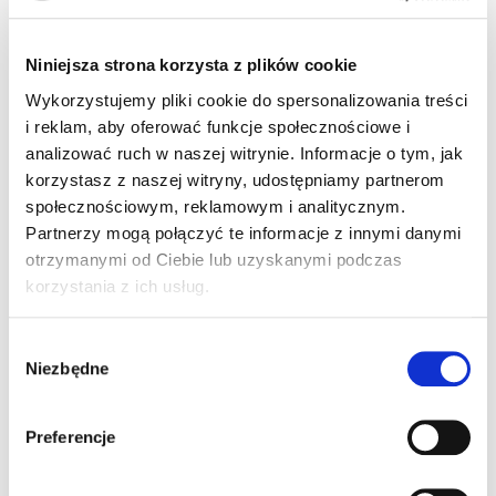
Dodaj do koszyka
Niniejsza strona korzysta z plików cookie
SKU:
0115
Wykorzystujemy pliki cookie do spersonalizowania treści
i reklam, aby oferować funkcje społecznościowe i
Kategorie:
Oznaczenia informacyjne
,
Wyposażenie ośrodka
analizować ruch w naszej witrynie. Informacje o tym, jak
korzystasz z naszej witryny, udostępniamy partnerom
społecznościowym, reklamowym i analitycznym.
Partnerzy mogą połączyć te informacje z innymi danymi
Opis
Informacje dodatkowe
otrzymanymi od Ciebie lub uzyskanymi podczas
korzystania z ich usług.
Opinie (0)
Wybór
Niezbędne
zgody
Plakat w formacie A3 przypominający o obuwiu
ochronnym. Stosowana w miejscach, gdzie jest nakaz
noszenia obuwia ochronnego.
Preferencje
Niezbędne w Twoim Ośrodku Szkolenia Kierowców.