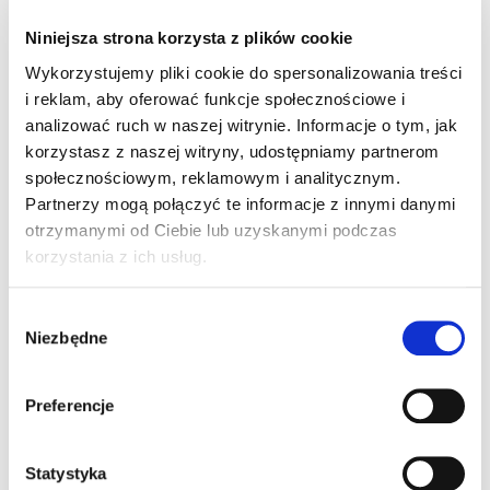
Materiał w podręczniku został opracowany przez
Niniejsza strona korzysta z plików cookie
ekspertów z dziedziny prawa i metodyki nauczania:
Wykorzystujemy pliki cookie do spersonalizowania treści
i reklam, aby oferować funkcje społecznościowe i
napisany prostym językiem
analizować ruch w naszej witrynie. Informacje o tym, jak
korzystasz z naszej witryny, udostępniamy partnerom
zawiera przejrzysty podział informacji
społecznościowym, reklamowym i analitycznym.
wzbogacony o fotografie i grafiki
Partnerzy mogą połączyć te informacje z innymi danymi
otrzymanymi od Ciebie lub uzyskanymi podczas
korzystania z ich usług.
Zawsze wygodny dostęp
Wybór
Niezbędne
zgody
z dowolnego miejsca
z dowolnego urządzenia: komputera, tabletu i
Preferencje
telefonu
24 h/7 dni w tygodniu
Statystyka