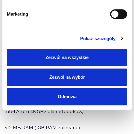
Marketing
Dodatkowe informacje
Ważność testów: 30 dni od aktywacji
Pokaż szczegóły
Zakup możliwy również:
pulpit.e-kierowca.pl/zaloguj
Zezwól na wszystkie
Wymagania sprzętowe
Zezwól na wybór
Windows Serwer 2008, Windows 7, Windows 8.1,
Windows 10,procesor 2.33 MHz dla procesów x86
Odmowa
Intel Atom 1.6 GHz dla netbooków,
512 MB RAM (1GB RAM zalecane)