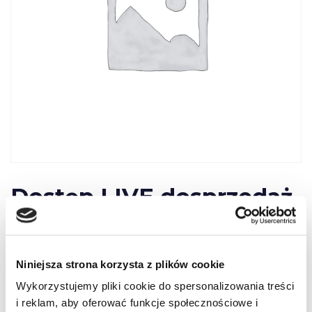
Dostęp LIVE dosprzedaż
100 dni- Prawko.pl
Niniejsza strona korzysta z plików cookie
75,00
zł
Wykorzystujemy pliki cookie do spersonalizowania treści
i reklam, aby oferować funkcje społecznościowe i