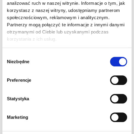
Dodaj do koszyka
analizować ruch w naszej witrynie. Informacje o tym, jak
korzystasz z naszej witryny, udostępniamy partnerom
społecznościowym, reklamowym i analitycznym.
Partnerzy mogą połączyć te informacje z innymi danymi
SKU:
U105
otrzymanymi od Ciebie lub uzyskanymi podczas
Kategorie:
Bizprawko
,
Materiały dla kursanta
,
Wszystkie produkty
korzystania z ich usług.
Podobne produkty
Wybór
Niezbędne
zgody
Preferencje
Statystyka
Marketing
PKZ – Pakiet Startowy
Podręcznik Kursanta