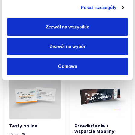
„Prosty”
kat. B Prawko.pl
Pokaż szczegóły
1 000,00
zł
29,00
zł
Zezwól na wszystkie
Dodaj do
Dodaj do
koszyka
koszyka
Zezwól na wybór
Odmowa
Testy online
Przedłużenie +
wsparcie Mobilny
15,00
zł