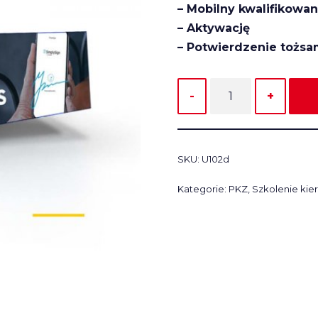
– Mobilny kwalifikowa
– Aktywację
– Potwierdzenie tożsa
SKU:
U102d
Kategorie:
PKZ
,
Szkolenie ki