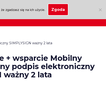
Zgoda
że zgadzasz się na ich użycie.
SKLEP
anie
Biznes OSK
Moje konto
niczny SIMPLYSIGN ważny 2 lata
e + wsparcie Mobilny
ny podpis elektroniczny
 ważny 2 lata