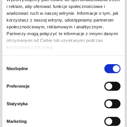
Dodaj do koszyka
i reklam, aby oferować funkcje społecznościowe i
analizować ruch w naszej witrynie. Informacje o tym, jak
korzystasz z naszej witryny, udostępniamy partnerom
SKU:
U73
społecznościowym, reklamowym i analitycznym.
Partnerzy mogą połączyć te informacje z innymi danymi
Kategorie:
Bizprawko
,
Materiały dla kursanta
,
Wszystkie produkty
otrzymanymi od Ciebie lub uzyskanymi podczas
korzystania z ich usług.
Podobne produkty
Wybór
Niezbędne
zgody
Preferencje
Statystyka
Marketing
Zestaw „Teoria w
Przedłużenie +