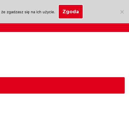
Zgoda
że zgadzasz się na ich użycie.
SKLEP
anie
Biznes OSK
Moje konto