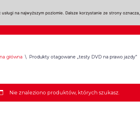
 usługi na najwyższym poziomie. Dalsze korzystanie ze strony oznacza, 
ktualności
Legislacja
Szkolenie i Egzaminow
ona główna
\
Produkty otagowane „testy DVD na prawo jazdy”
Nie znaleziono produktów, których szukasz.