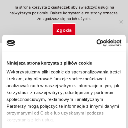
Ta strona korzysta z ciasteczek aby świadczyć usługi na
najwyższym poziomie. Dalsze korzystanie ze strony oznacza,
Przejdź
że zgadzasz się na ich użycie.
do
treści
Zgoda
Strona główna
\
Produkty otagowane „prawo jazdy na motoc
Niniejsza strona korzysta z plików cookie
Wykorzystujemy pliki cookie do spersonalizowania treści
Wyświetlanie jednego wyniku
i reklam, aby oferować funkcje społecznościowe i
analizować ruch w naszej witrynie. Informacje o tym, jak
korzystasz z naszej witryny, udostępniamy partnerom
społecznościowym, reklamowym i analitycznym.
Partnerzy mogą połączyć te informacje z innymi danymi
otrzymanymi od Ciebie lub uzyskanymi podczas
korzystania z ich usług.